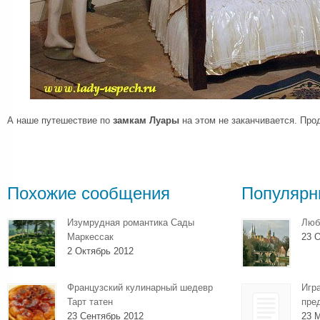
А наше путешествие по
замкам Луары
на этом не заканчивается. П
Похожие сообщения
Популярн
Изумрудная романтика Сады
Люб
Маркессак
23 О
2 Октябрь 2012
Французский кулинарный шедевр
Игр
Тарт татен
пре
23 Сентябрь 2012
23 