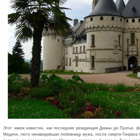
Этот замок известен, как последняя резиденция Дианы де Пуатье, фа
Медичи, люто ненавидевшая любовницу мужа, после смерти Генриха I