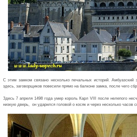
С этим замком связано несколько печальных историй. Амбуазский з
здесь, заговорщиков повесили прямо на балконе замка, после чего сбр
Здесь 7 апреля 1498 года умер король Карл VIII после нелепого несч
низкую дверь, он ударился головой о косяк и через несколько часов с