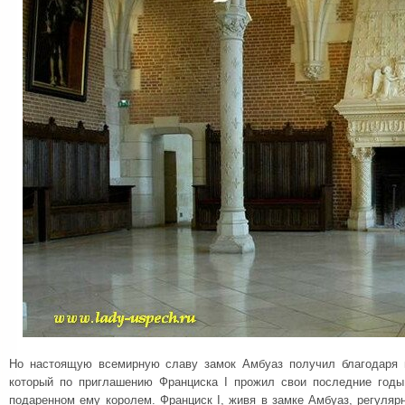
Но настоящую всемирную славу замок Амбуаз получил благодаря 
который по приглашению Франциска I прожил свои последние годы
подаренном ему королем. Франциск I, живя в замке Амбуаз, регуля