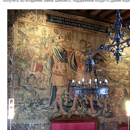
получить во владение замок Шенонсо, подаренный когда-то Диане кор