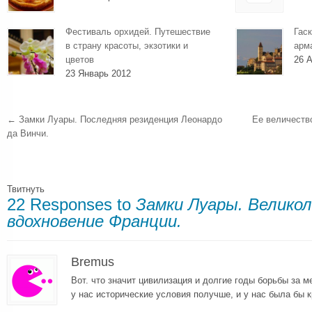
Фестиваль орхидей. Путешествие
Гаск
в страну красоты, экзотики и
арм
цветов
26 А
23 Январь 2012
←
Замки Луары. Последняя резиденция Леонардо
Ее величеств
да Винчи.
Твитнуть
22 Responses to
Замки Луары. Великол
вдохновение Франции.
Bremus
Вот. что значит цивилизация и долгие годы борьбы за 
у нас исторические условия получше, и у нас была бы 