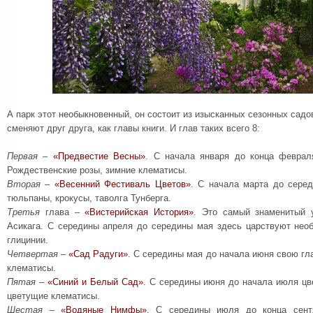
А парк этот необыкновенный, он состоит из изысканных сезонных садов
сменяют друг друга, как главы книги. И глав таких всего 8:
Первая
–
«Предвестие Весны»
. С начала января до конца феврал
Рождественские розы, зимние клематисы.
Вторая
–
«Весенний Фестиваль Цветов»
. С начала марта до сере
тюльпаны, крокусы, таволга Тунберга.
Третья
глава –
«Вистерийская История»
. Это самый знаменитый 
Асикага. С середины апреля до середины мая здесь царствуют нео
глицинии.
Четвертая
–
«Сад Радуги»
. С середины мая до начала июня свою гл
клематисы.
Пятая
–
«Синий и Белый Сад»
. С середины июня до начала июля цве
цветущие клематисы.
Шестая
–
«Водяные Нимфы»
. С середины июля до конца сент