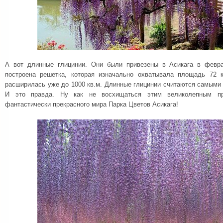
А вот длинные глицинии. Они были привезены в Асикага в февр
построена решетка, которая изначально охватывала площадь 72 
расширилась уже до 1000 кв.м. Длинные глицинии считаются самыми
И это правда. Ну как не восхищаться этим великолепным п
фантастически прекрасного мира Парка Цветов Асикага!