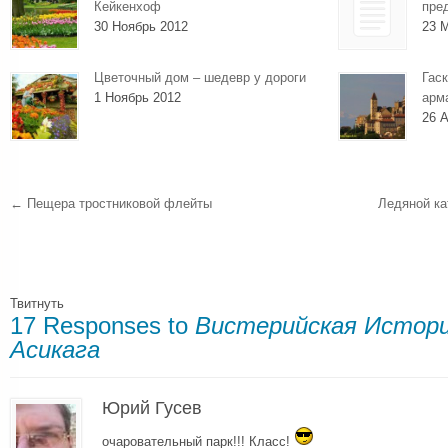
Кейкенхоф
пре
30 Ноябрь 2012
23 
Цветочный дом – шедевр у дороги
Гаск
1 Ноябрь 2012
арм
26 А
←
Пещера тростниковой флейты
Ледяной ка
Твитнуть
17 Responses to
Вистерийская Истори
Асикага
Юрий Гусев
очаровательный парк!!! Класс!