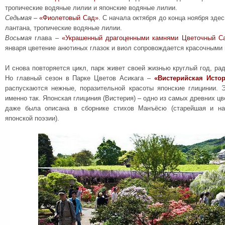
тропические водяные лилии и японские водяные лилии.
Седьмая
–
«Фиолетовый Сад»
. С начала октября до конца ноября зде
лантана, тропические водяные лилии.
Восьмая
глава –
«Украшенный драгоценными камнями Цветочный С
января цветение анютиных глазок и виол сопровождается красочным
И снова повторяется цикл, парк живет своей жизнью круглый год, рад
Но главный сезон в Парке Цветов Асикага –
«Вистерийская Исто
распускаются нежные, поразительной красоты японские глицинии. 
именно так. Японская глициния (Вистерия) – одно из самых древних ц
даже была описана в сборнике стихов Манъёсю (старейшая и на
японской поэзии).