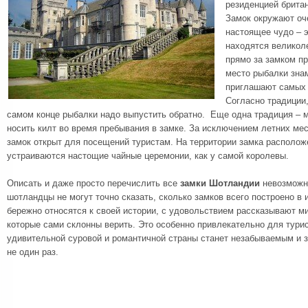
резиденцией брита
Замок окружают оч
настоящее чудо – э
находятся великоле
прямо за замком пр
место рыбалки зна
приглашают самых 
Согласно традиции
самом конце рыбалки надо выпустить обратно. Еще одна традиция –
носить килт во время пребывания в замке. За исключением летних мес
замок открыт для посещений туристам. На территории замка располож
устраиваются настощие чайные церемонии, как у самой королевы.
Описать и даже просто перечислить все
замки Шотландии
невозможно
шотландцы не могут точно сказать, сколько замков всего построено в 
бережно относятся к своей истории, с удовольствием рассказывают м
которые сами склонны верить. Это особенно привлекательно для тури
удивительной суровой и романтичной страны станет незабываемым и 
не один раз.