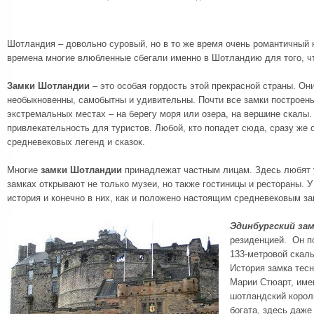
Шотландия – довольно суровый, но в то же время очень романтичный к
времена многие влюбленные сбегали именно в Шотландию для того, ч
Замки Шотландии
– это особая гордость этой прекрасной страны. Он
необыкновенны, самобытны и удивительны. Почти все замки построен
экстремальных местах – на берегу моря или озера, на вершине скалы.
привлекательность для туристов. Любой, кто попадет сюда, сразу же 
средневековых легенд и сказок.
Многие
замки Шотландии
принадлежат частным лицам. Здесь любят у
замках открывают не только музеи, но также гостиницы и рестораны. У
история и конечно в них, как и положено настоящим средневековым за
Эдинбургский за
резиденцией. Он по
133-метровой скал
История замка тес
Марии Стюарт, име
шотландский король
богата, здесь даж