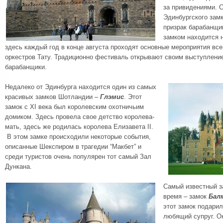
за привидениями. 
Эдинбургского зам
призрак барабанщи
замком находится 
здесь каждый год в конце августа проходят основные мероприятия вс
оркестров Тату. Традиционно фестиваль открывают своим выступлен
барабанщики.
Недалеко от Эдинбурга находится один из самых
красивых замков Шотландии –
Глэмис
. Этот
замок с XI века был королевским охотничьим
домиком. Здесь провела свое детство королева-
мать, здесь же родилась королева Елизавета II.
В этом замке происходили некоторые события,
описанные Шекспиром в трагедии “Макбет” и
среди туристов очень популярен тот самый Зал
Дункана.
Самый известный з
время – замок
Бал
этот замок подарил
любящий супруг. Он