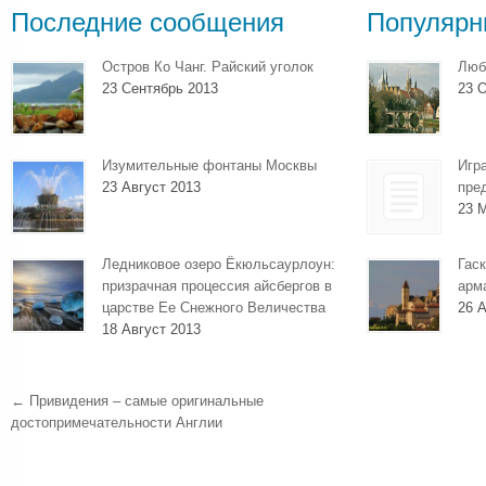
Последние сообщения
Популярн
Остров Ко Чанг. Райский уголок
Люб
23 Сентябрь 2013
23 О
Изумительные фонтаны Москвы
Игр
23 Август 2013
пре
23 
Ледниковое озеро Ёкюльсаурлоун:
Гаск
призрачная процессия айсбергов в
арм
царстве Ее Снежного Величества
26 А
18 Август 2013
←
Привидения – самые оригинальные
достопримечательности Англии