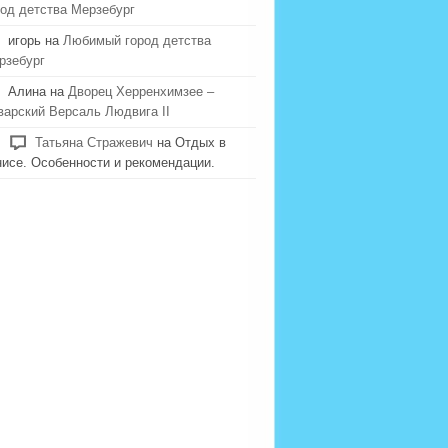
род детства Мерзебург
игорь на
Любимый город детства
рзебург
Алина на
Дворец Херренхимзее –
варский Версаль Людвига II
Татьяна Стражевич
на Отдых в
нисе. Особенности и рекомендации.