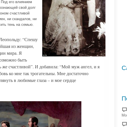
 Под его влиянием
сознающей свой долг
лоном счастливой
мен, ни скандалов, ни
ить тень на семью.
 Леопольду: “Спешу
ейшая из женщин,
щин мира. Я
возможно быть
ь же счастливой”. И добавила: “Мой муж ангел, и я
С
бовь ко мне так трогательны. Мне достаточно
глянуть в любимые глаза – и мое сердце
П
Мо