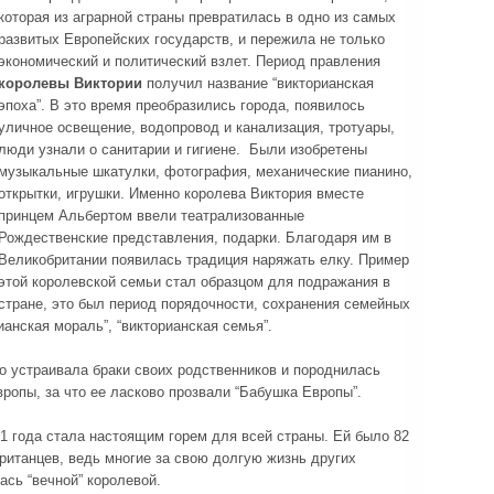
которая из аграрной страны превратилась в одно из самых
развитых Европейских государств, и пережила не только
экономический и политический взлет. Период правления
королевы Виктории
получил название “викторианская
эпоха”. В это время преобразились города, появилось
уличное освещение, водопровод и канализация, тротуары,
люди узнали о санитарии и гигиене. Были изобретены
музыкальные шкатулки, фотография, механические пианино,
открытки, игрушки. Именно королева Виктория вместе
принцем Альбертом ввели театрализованные
Рождественские представления, подарки. Благодаря им в
Великобритании появилась традиция наряжать елку. Пример
этой королевской семьи стал образцом для подражания в
стране, это был период порядочности, сохранения семейных
анская мораль”, “викторианская семья”.
о устраивала браки своих родственников и породнилась
ропы, за что ее ласково прозвали “Бабушка Европы”.
1 года стала настоящим горем для всей страны. Ей было 82
ританцев, ведь многие за свою долгую жизнь других
ась “вечной” королевой.