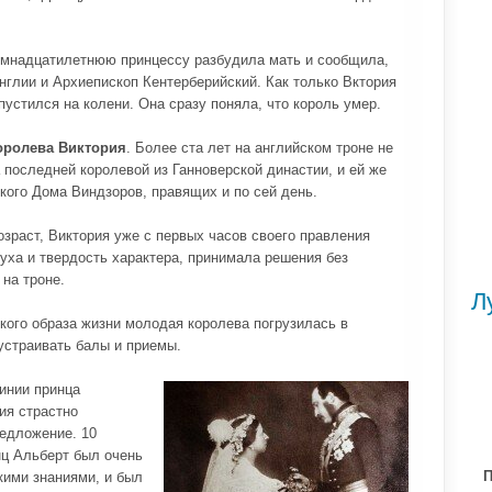
семнадцатилетнюю принцессу разбудила мать и сообщила,
нглии и Архиепископ Кентерберийский. Как только Вктория
устился на колени. Она сразу поняла, что король умер.
оролева Виктория
. Более ста лет на английском троне не
последней королевой из Ганноверской династии, и ей же
ого Дома Виндзоров, правящих и по сей день.
зраст, Виктория уже с первых часов своего правления
уха и твердость характера, принимала решения без
на троне.
Л
кого образа жизни молодая королева погрузилась в
устраивать балы и приемы.
линии принца
ия страстно
редложение. 10
нц Альберт был очень
П
кими знаниями, и был