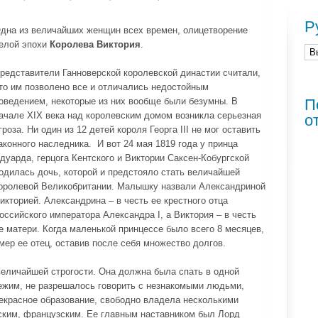
Р
дна из величайших женщин всех времен, олицетворение
елой эпохи
Королева Виктория
.
редставители Ганноверской королевской династии считали,
то им позволено все и отличались недостойным
оведением, некоторые из них вообще были безумны. В
П
ачале XIX века над королевским домом возникла серьезная
о
гроза. Ни один из 12 детей короля Георга III не мог оставить
аконного наследника. И вот 24 мая 1819 года у принца
дуарда, герцога Кентского и Виктории Саксен-Кобургской
одилась дочь, которой и предстояло стать величайшей
оролевой Великобритании. Малышку назвали Александриной
икторией. Александрина – в честь ее крестного отца
оссийского императора Александра I, а Виктория – в честь
е матери. Когда маленькой принцессе было всего 8 месяцев,
мер ее отец, оставив после себя множество долгов.
еличайшей строгости. Она должна была спать в одной
режим, не разрешалось говорить с незнакомыми людьми,
екрасное образование, свободно владела несколькими
нским, французским. Ее главным наставником был Лорд