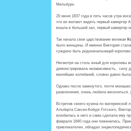
Мельбурн.
20 июня 1837 года в пять часов утра во
что ее желают видеть первый камергер А
вошла в большой зал, первый камергер оп
Так начала свое царствование великая
К
было женщины. И именно Виктория стала 
суждено быть родоначальницей королевск
Несмотря на столь юный для королевы во
демонстрировала независимость, силу д
малейших колебаний, словно давно была 
Однако после замкнутого, почти монашес
развлечения, очень любила веселиться, 
Встретив своего кузена по материнской 
Альберта Саксен-Кобург-Готского, Виктор
влюбилась в него и сама сделала ему п
февраля 1840 года они поженились. При
привлекателен, обладал энциклопедичес