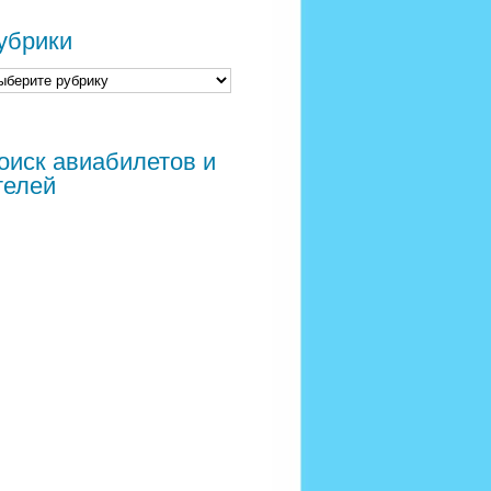
убрики
оиск авиабилетов и
телей