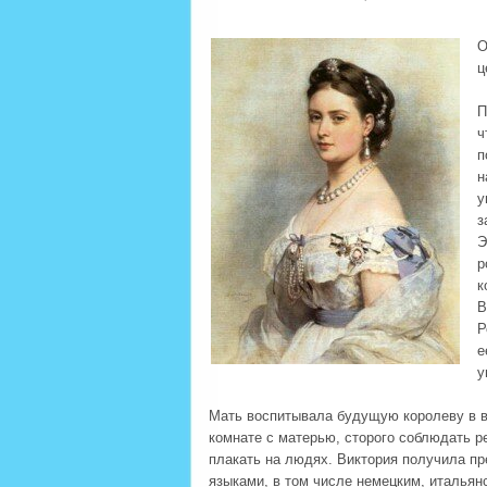
О
ц
П
ч
п
н
у
з
Э
р
к
В
Р
е
у
Мать воспитывала будущую королеву в в
комнате с матерью, сторого соблюдать 
плакать на людях. Виктория получила пр
языками, в том числе немецким, италья