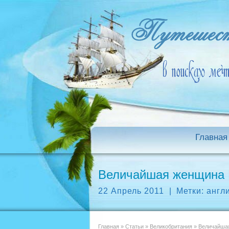
Главная
Величайшая женщина 
22 Апрель 2011
|
Метки:
англ
Главная
»
Статьи
»
Великобритания
»
Величайшая