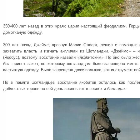
350-400 лет назад в этих краях царил настоящий феодализм. Горцы
домотканую одежду.
300 лет назад Джеймс, правнук Марии Стюарт, решил с помощью 
захватить власть и изгнать англичан из Шотландии. «Джеймс» – н
(Якобус), поэтому восстание назвали «якобитским». Но оно было жес
был принят закон, по которому шотландцам было запрещено иметь
клетчатую одежду. Была запрещена даже волынка, как инструмент во
Но в памяти шотландцев восстание якобитов осталось как после
доблестных героев по сей день воспевают в песнях и балладах.