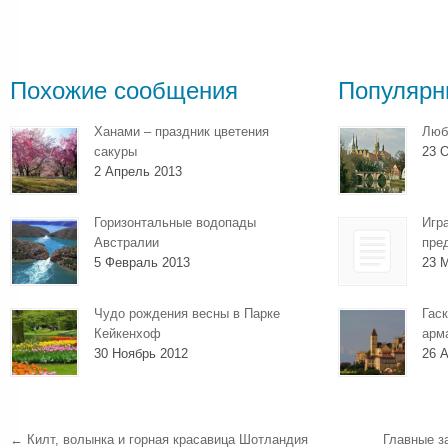
Похожие сообщения
Популярн
Ханами – праздник цветения
Люб
сакуры
23 О
2 Апрель 2013
Горизонтальные водопады
Игр
Австралии
пре
5 Февраль 2013
23 
Чудо рождения весны в Парке
Гаск
Кейкенхоф
арм
30 Ноябрь 2012
26 А
←
Килт, волынка и горная красавица Шотландия
Главные з