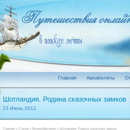
Главная
Авиабилеты
О
Шотландия. Родина сказочных замков
23 Июнь 2012
Главная
»
Статьи
»
Великобритания
»
Шотландия. Родина сказочных замков