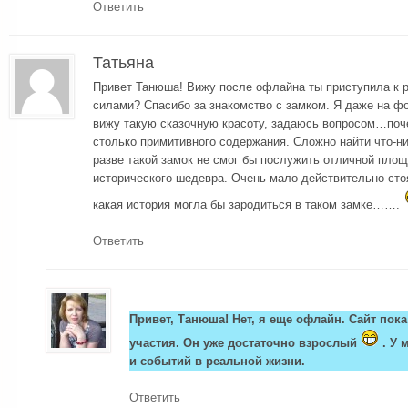
Ответить
Татьяна
Привет Танюша! Вижу после офлайна ты приступила к р
силами? Спасибо за знакомство с замком. Я даже на фо
вижу такую сказочную красоту, задаюсь вопросом…поч
столько примитивного содержания. Сложно найти что-н
разве такой замок не смог бы послужить отличной площ
исторического шедевра. Очень мало действительно ст
какая история могла бы зародиться в таком замке…….
Ответить
Привет, Танюша! Нет, я еще офлайн. Сайт пока
участия. Он уже достаточно взрослый
. У 
и событий в реальной жизни.
Ответить