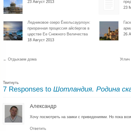
23 Август 2013
пре
23 
Ледниковое озеро Ёкюльсаурлоун:
Гаск
призрачная процессия айсбергов в
арм
царстве Ее Снежного Величества
26 А
18 Август 2013
←
Отдыхаем дома
Углич
Твитнуть
7 Responses to
Шотландия. Родина ск
Александр
Хочу посмотреть на замки с приведениями. Но пока воз
Ответить