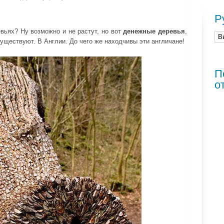
Р
евьях? Ну возможно и не растут, но вот
денежные деревья
,
ществуют. В Англии. До чего же находчивы эти англичане!
П
о