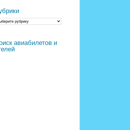
убрики
оиск авиабилетов и
телей