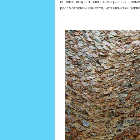
сплошь покрыто монетами разных време
рассмотрении кажется, что монетки буква