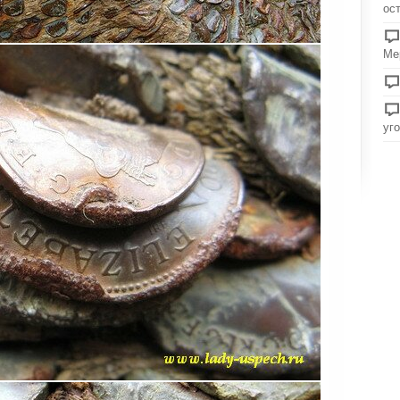
ос
Ме
уг