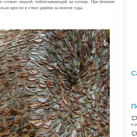
н словно чешуей, поблескивающей на солнце. При близком
льно вросли в ствол дерева за многие годы.
С
П
и 