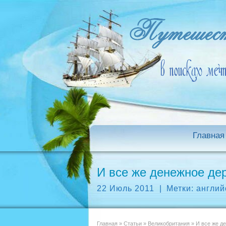
Главная
И все же денежное де
22 Июль 2011
|
Метки:
англий
Главная
»
Статьи
»
Великобритания
»
И все же де