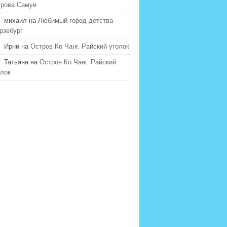
трова Самуи
михаил на
Любимый город детства
рзебург
Ирни на
Остров Ко Чанг. Райский уголок
Татьяна на
Остров Ко Чанг. Райский
олок