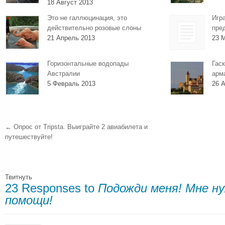
18 Август 2013
Это не галлюцинация, это
Игр
действительно розовые слоны
пре
21 Апрель 2013
23 
Горизонтальные водопады
Гаск
Австралии
арм
5 Февраль 2013
26 А
←
Опрос от Tripsta. Выиграйте 2 авиабилета и
путешествуйте!
Твитнуть
23 Responses to
Подожди меня! Мне н
помощи!