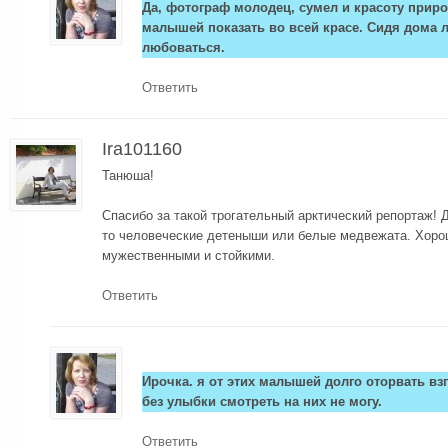
Да, фотограф молодец, сумел и красоту приро
малышей показать во всей красе. Сидя дома л
любоваться.
Ответить
Ira101160
Танюша!
Спасибо за такой трогательный арктический репортаж! Д
то человеческие детеныши или белые медвежата. Хорош
мужественными и стойкими.
Ответить
Ирочка. я от этих малышей долго оторвать взг
без улыбки смотреть на них не могу.
Ответить