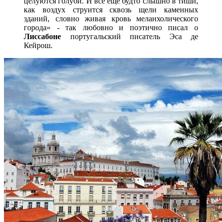
целуются голуби. И все еще будто слышно в тиши,
как воздух струится сквозь щели каменных
зданий, словно живая кровь меланхолического
города» - так любовно и поэтично писал о
Лиссабоне
португальский писатель Эса де
Кейрош.