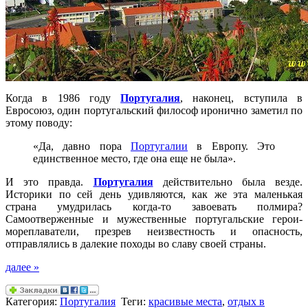
Когда в 1986 году
Португалия
, наконец, вступила в
Евросоюз, один португальский философ иронично заметил по
этому поводу:
«Да, давно пора
Португалии
в Европу. Это
единственное место, где она еще не была».
И это правда.
Португалия
действительно была везде.
Историки по сей день удивляются, как же эта маленькая
страна умудрилась когда-то завоевать полмира?
Самоотверженные и мужественные португальские герои-
мореплаватели, презрев неизвестность и опасность,
отправлялись в далекие походы во славу своей страны.
далее »
Категория:
Португалия
Теги:
красивые места
,
отдых в