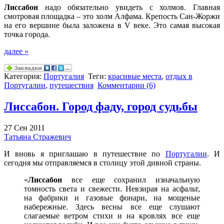
Лиссабон
надо обязательно увидеть с холмов. Главная
смотровая площадка – это холм Алфама. Крепость Сан-Жоржи
на его вершине была заложена в V веке. Это самая высокая
точка города.
далее »
Категория:
Португалия
Теги:
красивые места
,
отдых в
Португалии
,
путешествия
Комментарии (6)
Лиссабон. Город фаду, город судьбы
27 Сен 2011
Татьяна Стражевич
И вновь я приглашаю в путешествие по
Португалии
. И
сегодня мы отправляемся в столицу этой дивной страны.
«
Лиссабон
все еще сохранил изначальную
томность света и свежести. Невзирая на асфальт,
на фабрики и газовые фонари, на мощеные
набережные. Здесь весны все еще слушают
слагаемые ветром стихи и на кровлях все еще