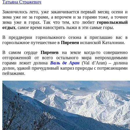
Татьяна Стражевич
Закончилось лето, уже заканчивается первый месяц осени и
зима уже не за горами, а впрочем и за горами тоже, а точнее
зима уже в горах. Так что тем, кто любит
горнолыжный
отдых
, самое время навострять лыжи в эти самые горы.
В преддверии горнолыжного сезона я приглашаю вас в
горнолыжное путешествие в
Пиренеи
испанской Каталонии.
В самом сердце
Пиренев
на земле когда-то совершенно
отгороженной от всего остального мира непроходимыми
горами лежит долина
Валь де Аран
(Val d’Aran) – долина
долин, эдакий причудливый каприз природы с потрясающими
пейзажами.