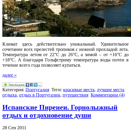
Климат здесь действительно уникальный. Удивительное
сочетание всех прелестей тропиков с нежной прохладой лета.
Температура летом от 22°С до 26°С, а зимой – от +16°С до
+18°С. А благодаря Гольфстриму температура воды почти в
течение всего года позволяет купаться.
далее »
Категория:
Португалия
Теги:
красивые места
,
лучшие места
отдыха
,
отдых в Португалии
,
путешествия
Комментарии (4)
Испанские Пиренеи. Горнолыжный
отдых и отдохновение души
28 Сен 2011