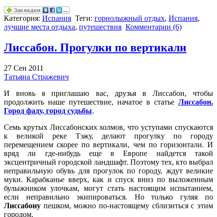
Категория:
Испания
Теги:
горнолыжный отдых
,
Испания
,
лучшие места отдыха
,
путешествия
Комментарии (6)
Лиссабон. Прогулки по вертикали
27 Сен 2011
Татьяна Стражевич
И вновь я приглашаю вас, друзья в Лиссабон, чтобы
продолжить наше путешествие, начатое в статье
Лиссабон.
Город фаду, город судьбы
.
Семь крутых Лиссабонских холмов, что уступами спускаются
к великой реке Тэжу, делают прогулку по городу
перемещением скорее по вертикали, чем по горизонтали. И
вряд ли где-нибудь еще в Европе найдется такой
эксцентричный городской ландшафт. Поэтому тех, кто выбрал
неправильную обувь для прогулок по городу, ждут великие
муки. Карабканье вверх, как и спуск вниз по выложенным
булыжником улочкам, могут стать настоящим испытанием,
если неправильно экипироваться. Но только гуляя по
Лиссабону
пешком, можно по-настоящему сблизиться с этим
городом.