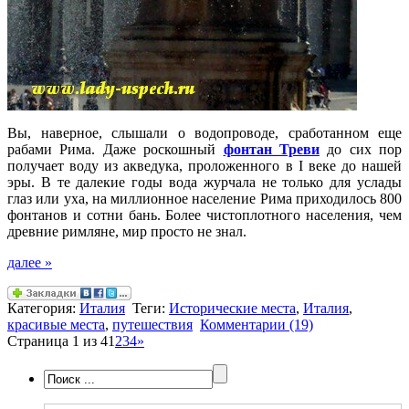
Вы, наверное, слышали о водопроводе, сработанном еще
рабами Рима. Даже роскошный
фонтан Треви
до сих пор
получает воду из акведука, проложенного в I веке до нашей
эры. В те далекие годы вода журчала не только для услады
глаз или уха, на миллионное население Рима приходилось 800
фонтанов и сотни бань. Более чистоплотного населения, чем
древние римляне, мир просто не знал.
далее »
Категория:
Италия
Теги:
Исторические места
,
Италия
,
красивые места
,
путешествия
Комментарии (19)
Страница 1 из 4
1
2
3
4
»