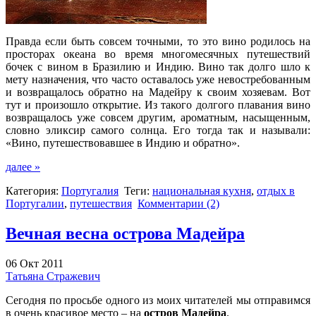
Правда если быть совсем точными, то это вино родилось на
просторах океана во время многомесячных путешествий
бочек с вином в Бразилию и Индию. Вино так долго шло к
мету назначения, что часто оставалось уже невостребованным
и возвращалось обратно на Мадейру к своим хозяевам. Вот
тут и произошло открытие. Из такого долгого плавания вино
возвращалось уже совсем другим, ароматным, насыщенным,
словно эликсир самого солнца. Его тогда так и называли:
«Вино, путешествовавшее в Индию и обратно».
далее »
Категория:
Португалия
Теги:
национальная кухня
,
отдых в
Португалии
,
путешествия
Комментарии (2)
Вечная весна острова Мадейра
06 Окт 2011
Татьяна Стражевич
Сегодня по просьбе одного из моих читателей мы отправимся
в очень красивое место – на
остров Мадейра
.