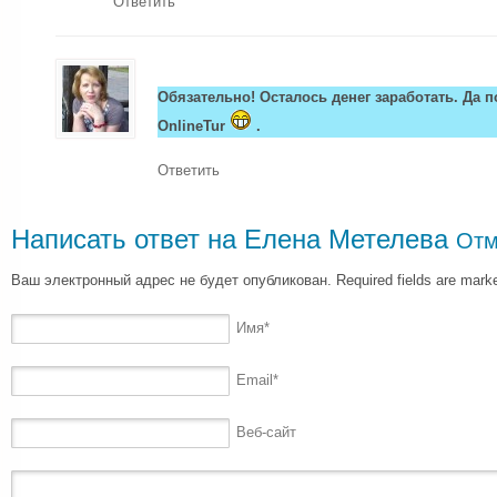
Ответить
Обязательно! Осталось денег заработать. Да 
OnlineTur
.
Ответить
Написать ответ на
Елена Метелева
Отм
Ваш электронный адрес не будет опубликован. Required fields are mar
Имя
*
Email
*
Веб-сайт