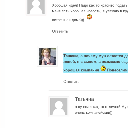
Хорошая идея! Надо как то красиво подать е
меня есть хорошая новость, я уезжаю в кр
остаешься дома)))
Ответить
Танюша, а почему муж остается д
женой, я с сыном, а возможно еще
хорошая компания
Повеселим
Ответить
Татьяна
а ну если так, то отлично! Му
очень компанейский))