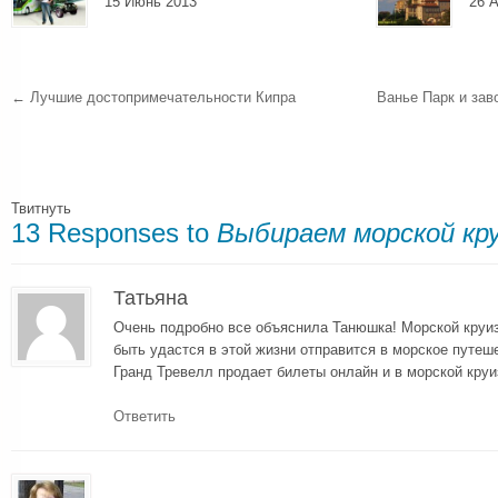
15 Июнь 2013
26 А
←
Лучшие достопримечательности Кипра
Ванье Парк и за
Твитнуть
13 Responses to
Выбираем морской кр
Татьяна
Очень подробно все объяснила Танюшка! Морской круи
быть удастся в этой жизни отправится в морское путеш
Гранд Тревелл продает билеты онлайн и в морской круи
Ответить