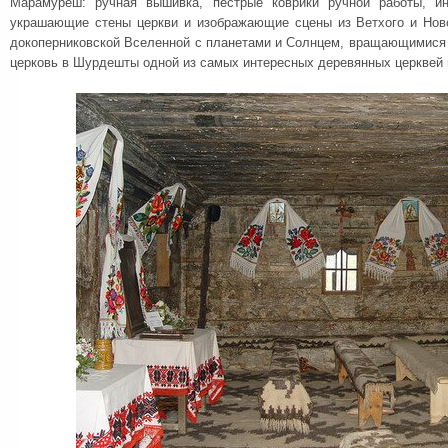
Марамуреш: ручная вышивка, пестрые коврики ручной работы, ин
украшающие стены церкви и изображающие сцены из Ветхого и Ново
докоперниковской Вселенной с планетами и Солнцем, вращающимися 
церковь в Шурдешты одной из самых интересных деревянных церквей