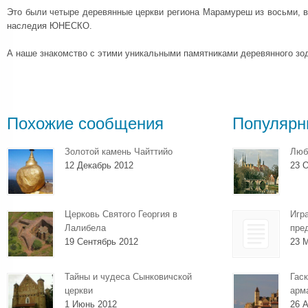
Это были четыре деревянные церкви региона Марамуреш из восьми, 
наследия ЮНЕСКО.
А наше знакомство с этими уникальными памятниками деревянного з
Похожие сообщения
Популярн
Золотой камень Чайттийо
Люб
12 Декабрь 2012
23 О
Церковь Святого Георгия в
Игр
Лалибела
пре
19 Сентябрь 2012
23 
Тайны и чудеса Сынковичской
Гаск
церкви
арм
1 Июнь 2012
26 А