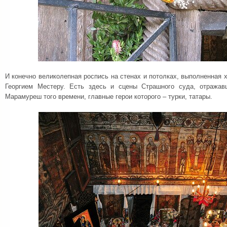
И конечно великолепная роспись на стенах и потолках, выполненная
Георгием Местеру. Есть здесь и сцены Страшного суда, отражав
Марамуреш того времени, главные герои которого – турки, татары.