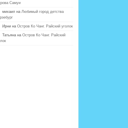
трова Самуи
михаил на
Любимый город детства
рзебург
Ирни на
Остров Ко Чанг. Райский уголок
Татьяна на
Остров Ко Чанг. Райский
олок