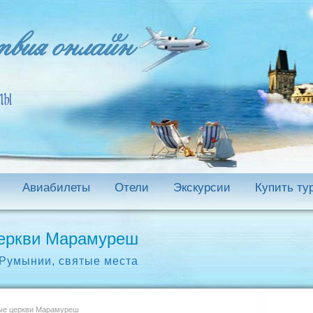
Авиабилеты
Отели
Экскурсии
Купить ту
церкви Марамуреш
 Румынии
,
святые места
ые церкви Марамуреш