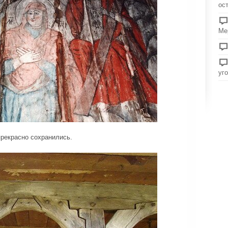
ос
Ме
уг
прекрасно сохранились.