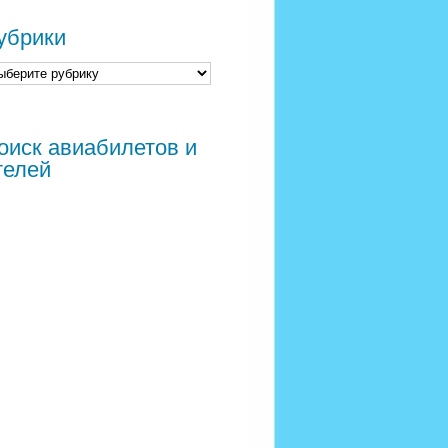
убрики
оиск авиабилетов и
телей