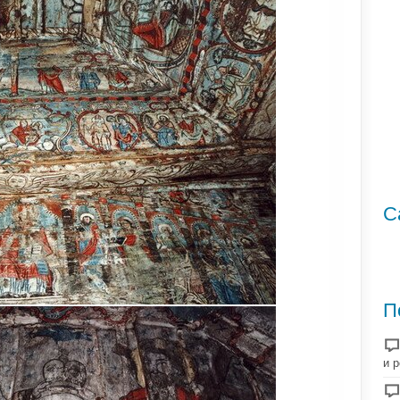
С
П
и 