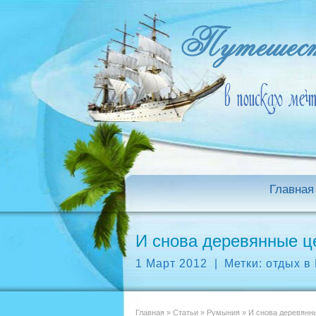
Главная
И снова деревянные 
1 Март 2012
|
Метки:
отдых в
Главная
»
Статьи
»
Румыния
»
И снова деревянн