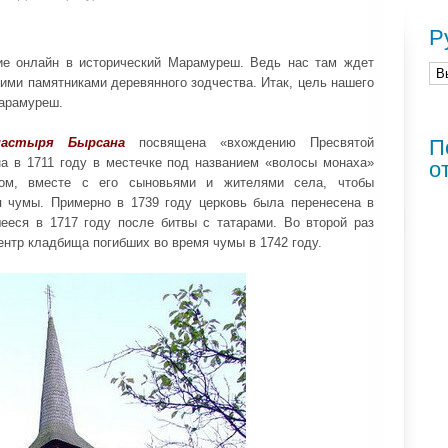
Р
ие онлайн в исторический Марамуреш. Ведь нас там ждет
ими памятниками деревянного зодчества. Итак, цель нашего
Марамуреш.
настыря Бырсана
посвящена «вхождению Пресвятой
П
на в 1711 году в местечке под названием «волосы монаха»
о
ником, вместе с его сыновьями и жителями села, чтобы
я чумы. Примерно в 1739 году церковь была перенесена в
ееся в 1717 году после битвы с татарами. Во второй раз
центр кладбища погибших во время чумы в 1742 году.