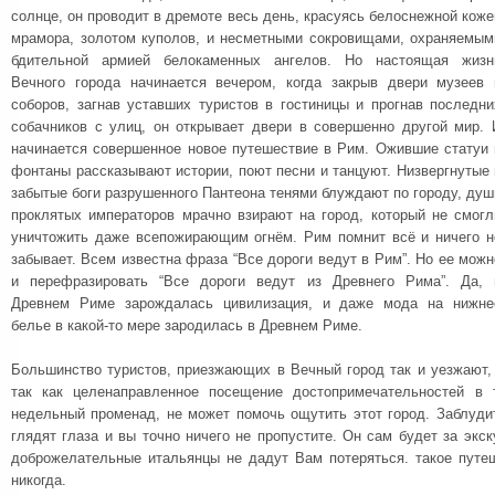
солнце, он проводит в дремоте весь день, красуясь белоснежной коже
мрамора, золотом куполов, и несметными сокровищами, охраняемым
бдительной армией белокаменных ангелов. Но настоящая жизн
Вечного города начинается вечером, когда закрыв двери музеев 
соборов, загнав уставших туристов в гостиницы и прогнав последни
собачников с улиц, он открывает двери в совершенно другой мир. 
начинается совершенное новое путешествие в Рим. Ожившие статуи 
фонтаны рассказывают истории, поют песни и танцуют. Низвергнутые 
забытые боги разрушенного Пантеона тенями блуждают по городу, душ
проклятых императоров мрачно взирают на город, который не смогл
уничтожить даже всепожирающим огнём. Рим помнит всё и ничего н
забывает. Всем известна фраза “Все дороги ведут в Рим”. Но ее можн
и перефразировать “Все дороги ведут из Древнего Рима”. Да, 
Древнем Риме зарождалась цивилизация, и даже мода на нижне
белье в какой-то мере зародилась в Древнем Риме.
Большинство туристов, приезжающих в Вечный город так и уезжают,
так как целенаправленное посещение достопримечательностей в т
недельный променад, не может помочь ощутить этот город. Заблуди
глядят глаза и вы точно ничего не пропустите. Он сам будет за экс
доброжелательные итальянцы не дадут Вам потеряться. такое путе
никогда.