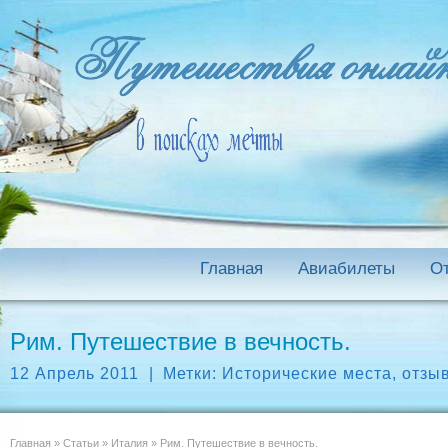
Главная
Авиабилеты
О
Рим. Путешествие в вечность.
12 Апрель 2011
|
Метки:
Исторические места
,
отзы
Главная
»
Статьи
»
Италия
»
Рим. Путешествие в вечность.