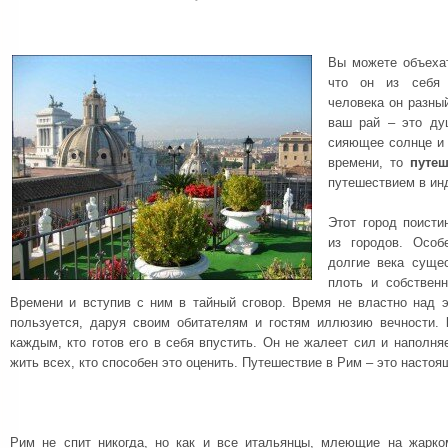
Вы можете объехат
что он из себя 
человека он разный
ваш рай – это ду
сияющее солнце и 
времени, то
путе
путешествием в ин
Этот город поист
из городов. Особ
долгие века суще
плоть и собствен
Времени и вступив с ним в тайный сговор. Время не властно над 
пользуется, даруя своим обитателям и гостям иллюзию вечности.
каждым, кто готов его в себя впустить. Он не жалеет сил и наполня
жить всех, кто способен это оценить. Путешествие в Рим – это настоя
Рим не спит никогда, но как и все итальянцы, млеющие на жарко