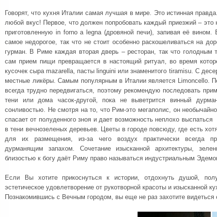
Говорят, что кухня Италии самая лучшая в мире. Это истинная правда.
любой вкус! Первое, что должен попробовать каждый приезжий – это
приготовленную in forno a legna (дровяной печи), запивая её вином.
самое недорогое, так что не стоит особенно раскошеливаться на дор
гурман. В Риме каждая вторая дверь – ресторан, так что голодным 
сам прием пищи превращается в настоящий ритуал, во время котор
кусочек сыра mazarella, пасты linguini или знаменитого tiramisu. C де
местные ликёры. Самым популярным в Италии является Limoncello. П
всегда трудно передвигаться, поэтому рекомендую последовать при
тени или дома часок-другой, пока не выветрится винный дурма
сонливостью. Не смотря на то, что Рим-это мегаполис, он необычайно
спасает от полуденного зноя и дает возможность неплохо выспаться
в тени вечнозеленых деревьев. Цветы в городе повсюду, где есть хо
для их размещения, из-за чего воздух практически всегда п
дурманящим запахом. Сочетание изысканной архитектуры, зелен
близостью к богу даёт Риму право называться индустриальным Эдемо
Если Вы хотите прикоснуться к истории, отдохнуть душой, пол
эстетическое удовлетворение от рукотворной красоты и изысканной кух
Познакомившись с Вечным городом, вы еще не раз захотите видеться 