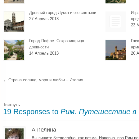
Древний город Лукка и его святыни
Игр
27 Апрель 2013
пре
23 
Город Пафос. Сокровищница
Гаск
древности
арм
14 Апрель 2013
26 А
←
Страна солнца, моря и любви – Италия
Твитнуть
19 Responses to
Рим. Путешествие в 
Ангелина
Вы пишите бесподобно, как поэма. Наверно, про Рим по