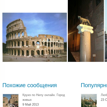
Похожие сообщения
Популярн
Круиз по Нилу онлайн. Город
Люб
живых
23 О
9 Май 2013