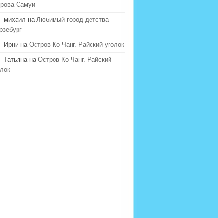
трова Самуи
михаил на
Любимый город детства
рзебург
Ирни на
Остров Ко Чанг. Райский уголок
Татьяна на
Остров Ко Чанг. Райский
олок