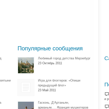
Популярные сообщения
С
д
Любимый город детства Мерзебург
23 Октябрь 2011
святыни
Игра для блоггеров: «Опиши
П
предыдущий блог»
23 Май 2011
и 
а
Гасконь, Д’Артаньян,
арманьяк…..Франция мушкетеров