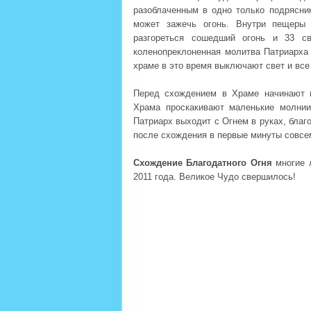
разоблаченным в одно только подрясник
может зажечь огонь. Внутри пещеры
разгореться сошедший огонь и 33 с
коленопреклоненная молитва Патриарха 
храме в это время выключают свет и все
Перед схождением в Храме начинают п
Храма проскакивают маленькие молнии
Патриарх выходит с Огнем в руках, благ
после схождения в первые минуты совсем
Схождение Благодатного Огня
многие 
2011 года. Великое Чудо свершилось!