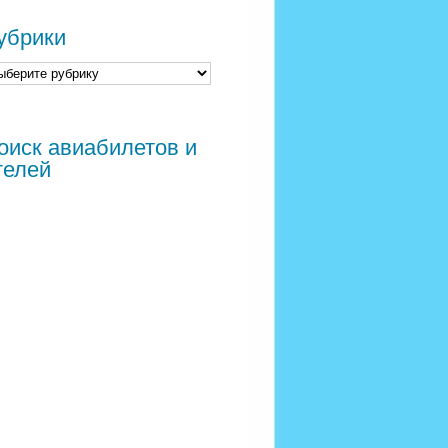
убрики
оиск авиабилетов и
телей