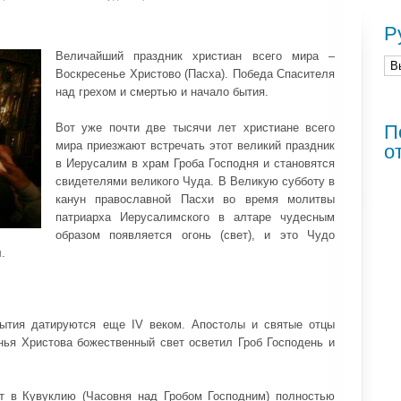
Р
Величайший праздник христиан всего мира –
Воскресенье Христово (Пасха). Победа Спасителя
над грехом и смертью и начало бытия.
Вот уже почти две тысячи лет христиане всего
П
мира приезжают встречать этот великий праздник
о
в Иерусалим в храм Гроба Господня и становятся
свидетелями великого Чуда. В Великую субботу в
канун православной Пасхи во время молитвы
патриарха Иерусалимского в алтаре чудесным
образом появляется огонь (свет), и это Чудо
я
.
бытия датируются еще IV веком. Апостолы и святые отцы
нья Христова божественный свет осветил Гроб Господень и
т в Кувуклию (Часовня над Гробом Господним) полностью