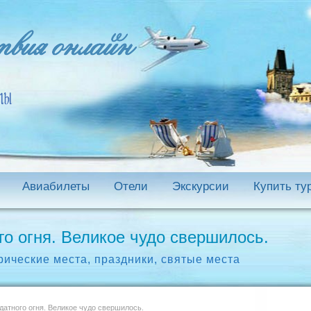
Авиабилеты
Отели
Экскурсии
Купить ту
о огня. Великое чудо свершилось.
рические места
,
праздники
,
святые места
атного огня. Великое чудо свершилось.