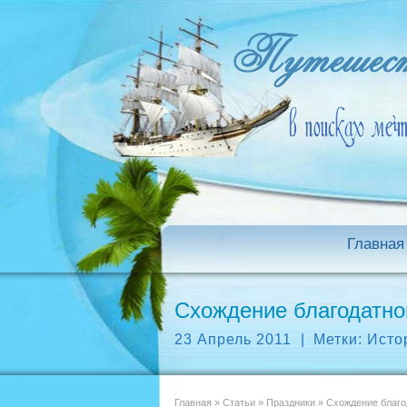
Главная
Схождение благодатног
23 Апрель 2011
|
Метки:
Исто
Главная
»
Статьи
»
Праздники
»
Схождение благод