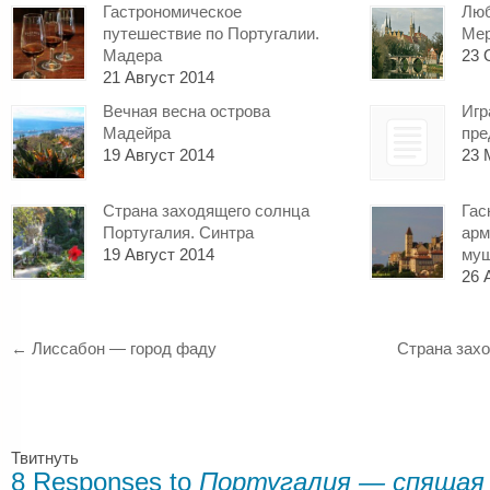
Гастрономическое
Люб
путешествие по Португалии.
Мер
Мадера
23 
21 Август 2014
Вечная весна острова
Игр
Мадейра
пре
19 Август 2014
23 
Страна заходящего солнца
Гас
Португалия. Синтра
арм
19 Август 2014
муш
26 
←
Лиссабон — город фаду
Страна захо
Твитнуть
8 Responses to
Португалия — спящая 