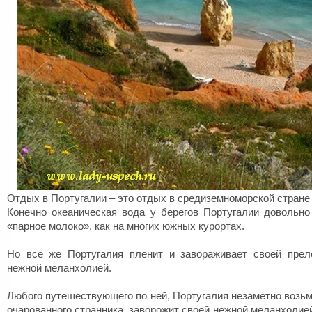
Отдых в Португалии – это отдых в средиземноморской стране
Конечно океаническая вода у берегов Португалии довольно
«парное молоко», как на многих южных курортах.
Но все же Португалия пленит и завораживает своей прел
нежной меланхолией.
Любого путешествующего по ней, Португалия незаметно возьме
очарованного странника, заворожит своей нежной меланхолие