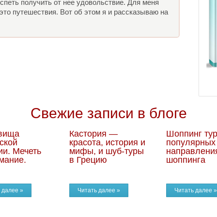
спеть получить от нее удовольствие. Для меня
то путешествия. Вот об этом я и рассказываю на
Свежие записи в блоге
вища
Кастория —
Шоппинг тур
ской
красота, история и
популярных
ии. Мечеть
мифы, и шуб-туры
направлени
мание.
в Грецию
шоппинга
 далее »
Читать далее »
Читать далее »