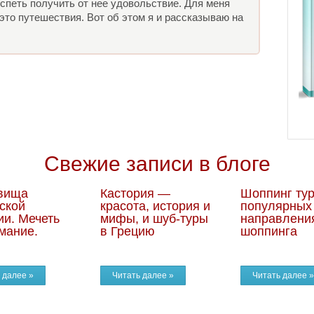
спеть получить от нее удовольствие. Для меня
то путешествия. Вот об этом я и рассказываю на
Свежие записи в блоге
вища
Кастория —
Шоппинг тур
ской
красота, история и
популярных
ии. Мечеть
мифы, и шуб-туры
направлени
мание.
в Грецию
шоппинга
 далее »
Читать далее »
Читать далее »