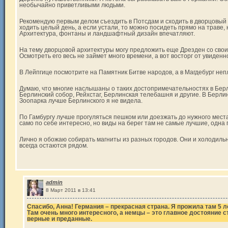
необычайно приветливыми людьми.
Рекомендую первым делом съездить в Потсдам и сходить в дворцовый
ходить целый день, а если устали, то можно посидеть прямо на траве, 
Архитектура, фонтаны и ландшафтный дизайн впечатляют.
На тему дворцовой архитектуры могу предложить еще Дрезден со св
Осмотреть его весь не займет много времени, а вот восторг от увиденн
В Лейпгице посмотрите на Памятник Битве народов, а в Магдебург неп
Думаю, что многие наслышаны о таких достопримечательностях в Берл
Берлинский собор, Рейхстаг, Берлинская телебашня и другие. В Берлин
Зоопарка лучше Берлинского я не видела.
По Гамбургу лучше прогуляться пешком или доезжать до нужного места
само по себе интересно, но виды на берег там не самые лучшие, одн
Лично я обожаю собирать магниты из разных городов. Они и холодиль
всегда остаются рядом.
admin
8 Март 2011 в 13:41
Спасибо, Анна! Германия – прекрасная страна. Я прожила там 5 ле
Там очень много интересного, а немцы – это главное достояние с
верные и преданные.