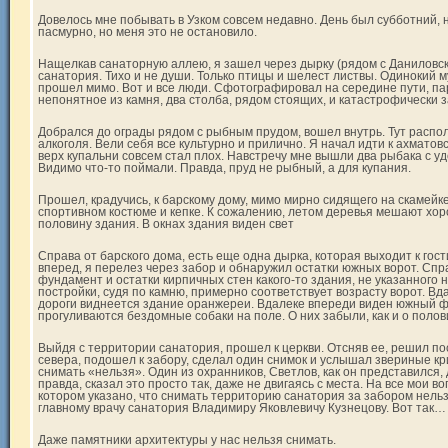
Довелось мне побывать в Узком совсем недавно. День был субботний,
пасмурно, но меня это не остановило.
Нащелкав санаторную аллею, я зашел через дырку (рядом с Даниловс
санатория. Тихо и не души. Только птицы и шелест листвы. Одинокий 
прошел мимо. Вот и все люди. Сфотографировал на середине пути, па
непонятное из камня, два столба, рядом стоящих, и катастрофически 
Добрался до ограды рядом с рыбным прудом, вошел внутрь. Тут расп
алкоголя. Вели себя все культурно и прилично. Я начал идти к ахматов
верх купальни совсем стал плох. Навстречу мне вышли два рыбака с у
Видимо что-то поймали. Правда, пруд не рыбный, а для купания.
Прошел, крадучись, к барскому дому, мимо мирно сидящего на скамейк
спортивном костюме и кепке. К сожалению, летом деревья мешают хор
половину здания. В окнах здания виден свет
Справа от барского дома, есть еще одна дырка, которая выходит к гос
вперед, я перелез через забор и обнаружил остатки южных ворот. Сп
фундамент и остатки кирпичных стен какого-то здания, не указанного 
постройки, судя по камню, примерно соответствует возрасту ворот. В
дороги виднеется здание оранжереи. Вдалеке впереди виден южный ф
прогуливаются бездомные собаки на поле. О них забыли, как и о полов
Выйдя с территории санатория, прошел к церкви. Отсняв ее, решил п
севера, подошел к забору, сделал один снимок и услышал звериные кри
снимать «нельзя». Один из охранников, Светлов, как он представился
правда, сказал это просто так, даже не двигаясь с места. На все мои 
котором указано, что снимать территорию санатория за забором нельз
главному врачу санатория Владимиру Яковлевичу Кузнецову. Вот так…
Даже памятники архитектуры у нас нельзя снимать.