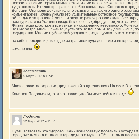
покорила своими термальными источниками на озере Хевиз и в Эгерсал
туда поехать.
Италия
прекрасна в любое время года. Согласна с пре
Венеции. Она меня действительно удивила, да так, что одного раза х
комментариев…очень люблю это удивительные островное государства. 
объездили за границей меня ни разу не разочаровали люди. Все наро
нам туристам из Украины везде было очень добродушное, что вспомина
Жизнь такая короткая и все увидеть к сожалению невозможно. Хочется 
не был за границей. Езжайте, пусть это не Канары и не Доминикана, п
государства. Многие глубоко заблуждаются, когда думают, что это очен
на себе проверили, что отдых за границей куда дешевле и интереснее
сожалению.
Константин
9 Март 2012 в 11:36
Много прочитал хороших,предложений о путешесвиях.Но если Вю неп
Каменец-Подольском,то это означает,что Вы исче небыли нигде.
Людмила
22 Март 2012 в 11:34
Путешествовать это здорово.Очень всем советую посетить Амстердам 
город.очень много каналов в городе,много музеев.Обязательно посетит