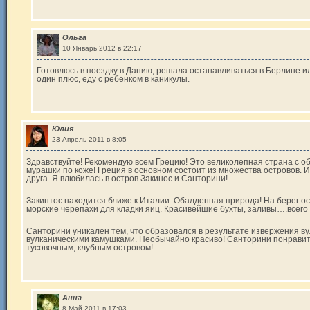
Ольга
10 Январь 2012 в 22:17
Готовлюсь в поездку в Данию, решала останавливаться в Берлине 
один плюс, еду с ребенком в каникулы.
Юлия
23 Апрель 2011 в 8:05
Здравствуйте! Рекомендую всем Грецию! Это великолепная страна с о
мурашки по коже! Греция в основном состоит из множества островов. И
друга. Я влюбилась в остров Закинос и Санторини!
Закинтос находится ближе к Италии. Обалденная природа! На берег 
морские черепахи для кладки яиц. Красивейшие бухты, заливы….всего 
Санторини уникален тем, что образовался в результате извержения ву
вулканическими камушками. Необычайно красиво! Санторини понравитс
тусовочным, клубным островом!
Анна
8 Май 2011 в 17:03