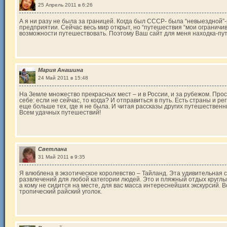
25 Апрель 2011 в 6:26
А я ни разу не была за границей. Когда был СССР- была “невыездной
предприятии. Сейчас весь мир открыт, но “путешествия “мои ограничи
возможности путешествовать. Поэтому Ваш сайт для меня находка-пу
Мария Анашина
24 Май 2011 в 15:48
На Земле множество прекрасных мест – и в России, и за рубежом. Прос
себе: если не сейчас, то когда? И отправиться в путь. Есть страны и р
еще больше тех, где я не была. И читая рассказы других путешествен
Всем удачных путешествий!
Светлана
31 Май 2011 в 9:35
Я влюблена в экзотическое королевство – Тайланд. Эта удивительная
развлечений для любой категории людей. Это и пляжный отдых круглы
а кому не сидится на месте, для вас масса интереснейших экскурсий. 
тропический райский уголок.