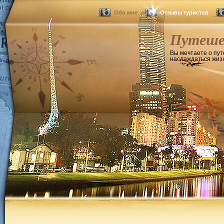
Обо мне
Отзывы туристов
Путеше
Вы мечтаете о пут
наслаждаться жизн