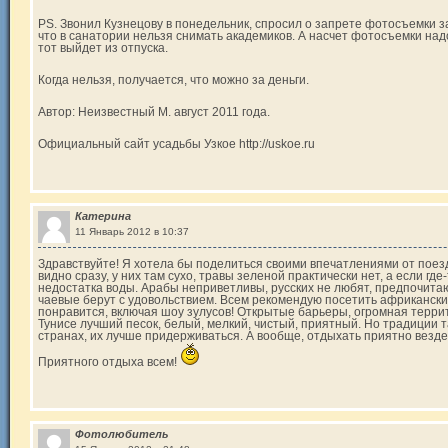
PS. Звонил Кузнецову в понедельник, спросил о запрете фотосъемки за
что в санатории нельзя снимать академиков. А насчет фотосъемки надо
тот выйдет из отпуска.
Когда нельзя, получается, что можно за деньги.
Автор: Неизвестный М. август 2011 года.
Официальный сайт усадьбы Узкое http://uskoe.ru
Катерина
11 Январь 2012 в 10:37
Здравствуйте! Я хотела бы поделиться своими впечатлениями от поез
видно сразу, у них там сухо, травы зеленой практически нет, а если где
недостатка воды. Арабы неприветливы, русских не любят, предпочита
чаевые берут с удовольствием. Всем рекомендую посетить африкански
понравится, включая шоу зулусов! Открытые барьеры, огромная террит
Тунисе лучший песок, белый, мелкий, чистый, приятный. Но традиции т
странах, их лучше придерживаться. А вообще, отдыхать приятно везде
Приятного отдыха всем!
Фотолюбитель