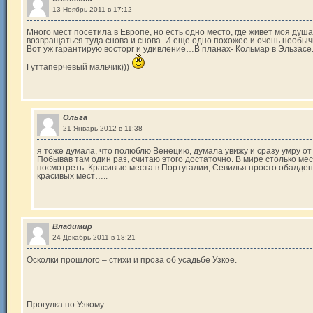
13 Ноябрь 2011 в 17:12
Много мест посетила в Европе, но есть одно место, где живет моя душа
возвращаться туда снова и снова..И еще одно похожее и очень необычн
Вот уж гарантирую восторг и удивление…В планах-
Кольмар
в Эльзасе.
Гуттаперчевый мальчик)))
Ольга
21 Январь 2012 в 11:38
я тоже думала, что полюблю Венецию, думала увижу и сразу умру от в
Побывав там один раз, считаю этого достаточно. В мире столько мес
посмотреть. Красивые места в
Португалии
,
Севилья
просто обалденн
красивых мест…..
Владимир
24 Декабрь 2011 в 18:21
Осколки прошлого – стихи и проза об усадьбе Узкое.
Прогулка по Узкому