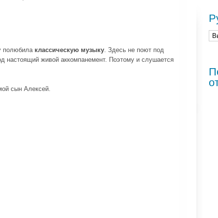
Р
му полюбила
классическую музыку
. Здесь не поют под
од настоящий живой аккомпанемент. Поэтому и слушается
П
о
мой сын Алексей.