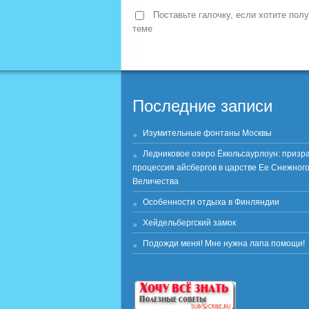
Поставьте галочку, если хотите пол
теме
Последние записи
Изумительные фонтаны Москвы
Ледниковое озеро Ёкюльсаурлоун: призр
процессия айсбергов в царстве Ее Снежног
Величества
Особенности отдыха в Финляндии
Хейдельбергский замок
Подожди меня! Мне нужна лапа помощи!