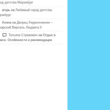
род детства Мерзебург
игорь на
Любимый город детства
рзебург
Алина на
Дворец Херренхимзее –
варский Версаль Людвига II
Татьяна Стражевич
на Отдых в
нисе. Особенности и рекомендации.