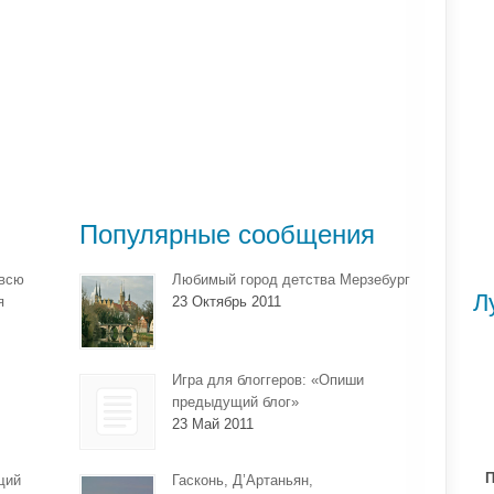
Популярные сообщения
 всю
Любимый город детства Мерзебург
Л
я
23 Октябрь 2011
Игра для блоггеров: «Опиши
предыдущий блог»
23 Май 2011
П
щий
Гасконь, Д’Артаньян,