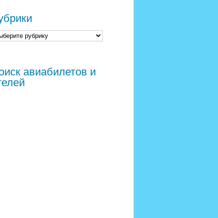
убрики
оиск авиабилетов и
телей