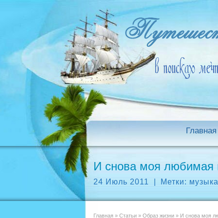
Главная
И снова моя любимая
24 Июль 2011
|
Метки:
музык
Главная
»
Статьи
»
Образ жизни
»
И снова моя л