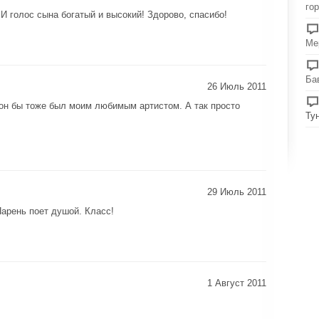
го
И голос сына богатый и высокий! Здорово, спасибо!
Ме
Ба
26 Июль 2011
 он бы тоже был моим любимым артистом. А так просто
Ту
29 Июль 2011
арень поет душой. Класс!
1 Август 2011