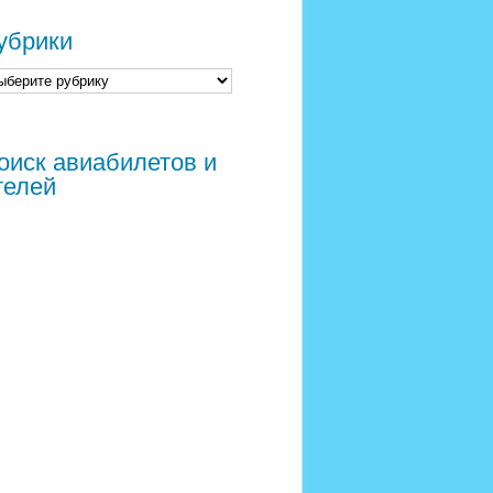
убрики
оиск авиабилетов и
телей