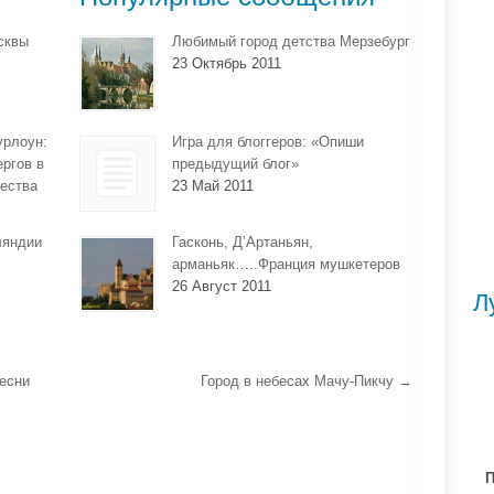
сквы
Любимый город детства Мерзебург
23 Октябрь 2011
урлоун:
Игра для блоггеров: «Опиши
ергов в
предыдущий блог»
ества
23 Май 2011
ляндии
Гасконь, Д’Артаньян,
арманьяк…..Франция мушкетеров
26 Август 2011
Л
есни
Город в небесах Мачу-Пикчу
→
П