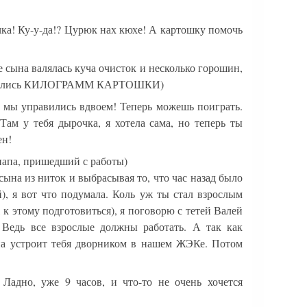
ка! Ку-у-да!? Цурюк нах кюхе! А картошку помочь
ле сына валялась куча очисток и несколько горошин,
зывались КИЛОГРАММ КАРТОШКИ)
о мы управились вдвоем! Теперь можешь поиграть.
Там у тебя дырочка, я хотела сама, но теперь ты
ен!
 папа, пришедший с работы)
сына из ниток и выбрасывая то, что час назад было
), я вот что подумала. Коль уж ты стал взрослым
, к этому подготовиться), я поговорю с тетей Валей
 Ведь все взрослые должны работать. А так как
она устроит тебя дворником в нашем ЖЭКе. Потом
 Ладно, уже 9 часов, и что-то не очень хочется