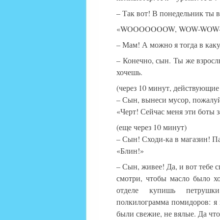
– Так вот! В понедельник ты 
«WOOOOOOOW, WOW-WOW-W
– Мам! А можно я тогда в как
– Конечно, сын. Ты же взрос
хочешь.
(через 10 минут, действующие 
– Сын, вынеси мусор, пожалуй
«Черт! Сейчас меня эти боты з
(еще через 10 минут)
– Сын! Сходи-ка в магазин! Па
«Блин!»
– Сын, живее! Да, и вот тебе
смотри, чтобы масло было х
отделе купишь петрушки
полкилограмма помидоров: я 
были свежие, не вялые. Да что