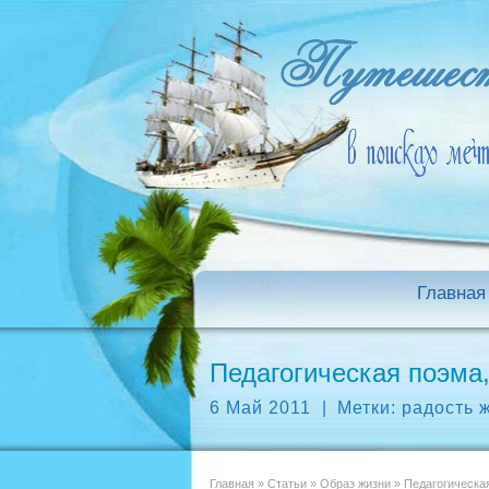
Главная
Педагогическая поэма,
6 Май 2011
|
Метки:
радость 
Главная
»
Статьи
»
Образ жизни
»
Педагогическая