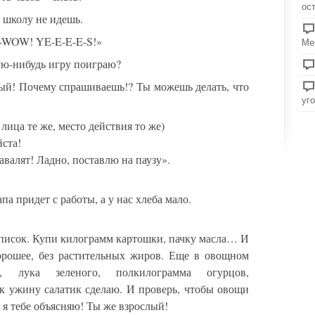
ос
в школу не идешь.
OW! YE-E-E-E-S!»
Ме
ую-нибудь игру поиграю?
лый! Почему спрашиваешь!? Ты можешь делать, что
уг
лица те же, место действия то же)
ста!
авалят! Ладно, поставлю на паузу».
па придет с работы, а у нас хлеба мало.
 список. Купи килограмм картошки, пачку масла… И
орошее, без растительных жиров. Еще в овощном
, лука зеленого, полкилограмма огурцов,
к ужину салатик сделаю. И проверь, чтобы овощи
 я тебе объясняю! Ты же взрослый!