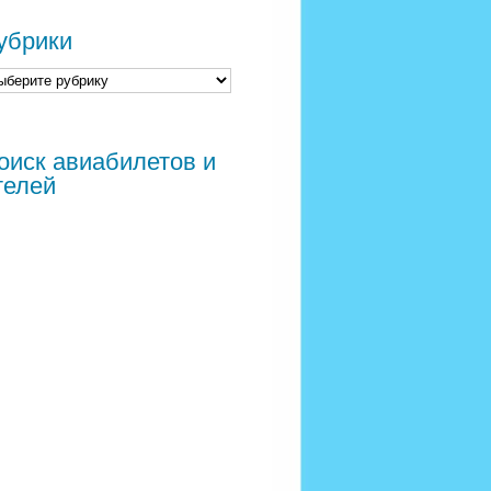
убрики
оиск авиабилетов и
телей