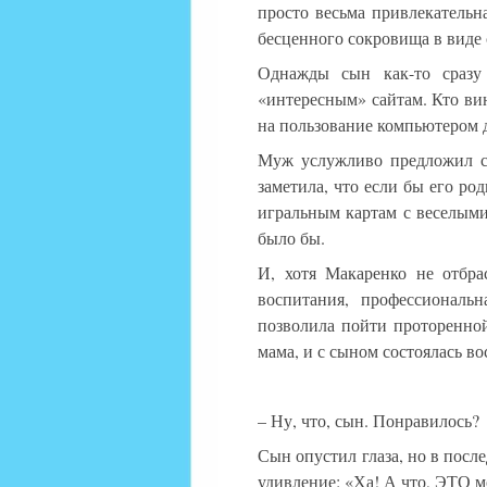
просто весьма привлекательн
бесценного сокровища в виде 
Однажды сын как-то сразу 
«интересным» сайтам. Кто вин
на пользование компьютером д
Муж услужливо предложил ст
заметила, что если бы его ро
игральным картам с веселыми 
было бы.
И, хотя Макаренко не отбра
воспитания, профессиональн
позволила пойти проторенной
мама, и с сыном состоялась во
– Ну, что, сын. Понравилось?
Сын опустил глаза, но в после
удивление: «Ха! А что, ЭТО м