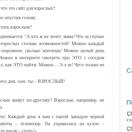
что это сайт для взрослых?
же опустив голову.
стать взрослым?
днимается: “А кто ж не хочет, мама! Что за глупые
 взрослых столько возможностей! Можно каждый
е-пирожное, сколько захочешь! Можно целый день
 Можно в интернете смотреть про ЭТО с соседом
л, как ЭТО найти. Можно… Э-э-эх! Чего только не
С
него дня, сын, ты – ВЗРОСЛЫЙ!
ослые живут по-другому? Взрослые, например, не
П
и.
ать! Каждый день я вам с папой завидую черной
и 
аботы – телевизор. Ты управилась на кухне –
ть часов – спать!»