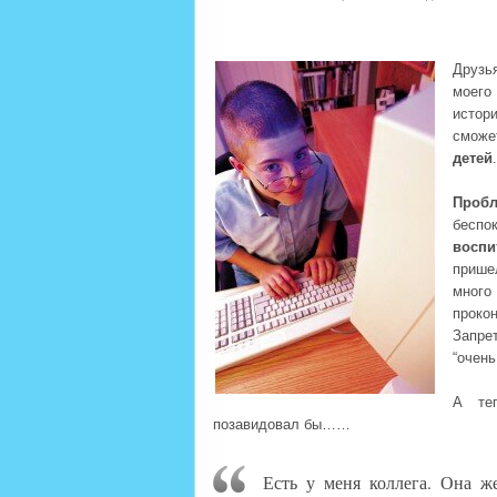
Друзь
моего
истор
сможе
детей
.
Пробл
бесп
воспи
прише
много
проко
Запре
“очень
А теп
позавидовал бы……
Есть у меня коллега. Она ж