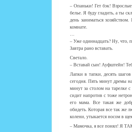
– Опаньки! Гет бэк! Взрослые
белье. Я буду гладить, а ты с
день заниматься хозяйством
комнате.
…
– Уже одиннадцать? Ну, что, 
Завтра рано вставать.
Светало.
– Вставай сын! Ауфштейн! Теб
Лапки в тапки, десять шагов 
сегодня. Пять минут дремы на
минут за столом на тарелке с
сидит напротив с тоже нетрон
его мама. Все такая же доб
обидеть. Которая все так же л
колени, утыкается носом в щ
– Мамочка, я все понял! Я 