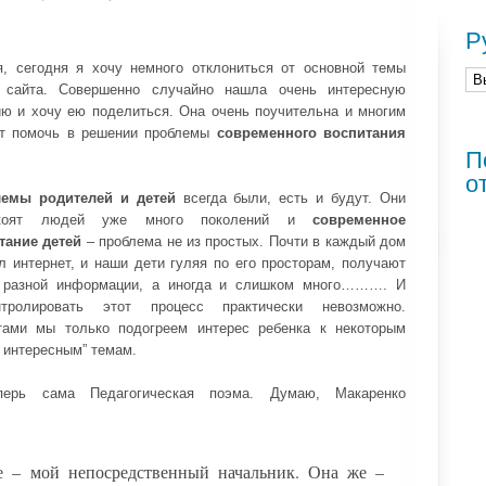
Р
я, сегодня я хочу немного отклониться от основной темы
 сайта. Совершенно случайно нашла очень интересную
ию и хочу ею поделиться. Она очень поучительна и многим
т помочь в решении проблемы
современного воспитания
П
о
емы родителей и детей
всегда были, есть и будут. Они
окоят людей уже много поколений и
современное
тание детей
– проблема не из простых. Почти в каждый дом
л интернет, и наши дети гуляя по его просторам, получают
 разной информации, а иногда и слишком много………. И
нтролировать этот процесс практически невозможно.
тами мы только подогреем интерес ребенка к некоторым
 интересным” темам.
ерь сама Педагогическая поэма. Думаю, Макаренко
е – мой непосредственный начальник. Она же –