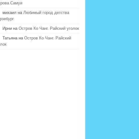
трова Самуи
михаил на
Любимый город детства
рзебург
Ирни на
Остров Ко Чанг. Райский уголок
Татьяна на
Остров Ко Чанг. Райский
олок