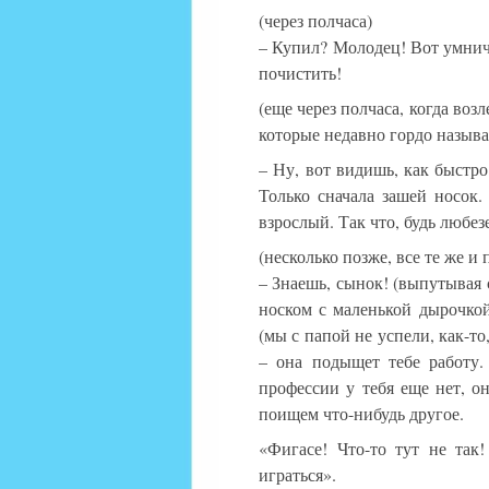
(через полчаса)
– Купил? Молодец! Вот умнич
почистить!
(еще через полчаса, когда воз
которые недавно гордо на
– Ну, вот видишь, как быстр
Только сначала зашей носок. 
взрослый. Так что, будь любез
(несколько позже, все те же и
– Знаешь, сынок! (выпутывая 
носком с маленькой дырочкой
(мы с папой не успели, как-то
– она подыщет тебе работу.
профессии у тебя еще нет, 
поищем что-нибудь другое.
«Фигасе! Что-то тут не так!
играться».