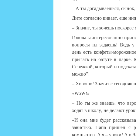
– А ты догадываешься, сынок, 
Дите согласно кивает, еще ни
– Значит, ты хочешь поскорее 
Голова заинтересованно припо
вопросы ты задаешь! Ведь у
день есть конфеты-морожено
прыгать на батуте в парке.
Сережкой, который и подсказа
можно”!
– Хорошо! Значит с сегодняш
«WoW!»
– Но ты же знаешь, что взр
ходят в школу, не делают урок
«И она мне будет рассказыв
завистью. Папа пришел с р
компьютер. А я – уроки! А в 9-