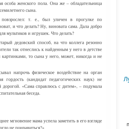
ая особа женского пола. Она же – обладательница
семилетнего сына.
повзрослел: т. е., был уличен в прогулке по
оват, и что делать? Ну, виновата сама. Дала добро
ля мультиков и игрушек. Что делать?
арый дедовский способ, на что коллега резонно
дители так отнеслись к найденным у него в детстве
картинками, то сына у него, может, никогда и не
сывал напрочь физическое воздействие на орган
Л
ая гордость (кандидат педагогических наук) не
 дорогой. «Сама справлюсь с дитем», – подумала
спитательная беседа.
днее мгновение мама успела заметить в его взгляде
П
огло не понравиться?»