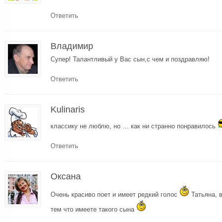
Ответить
Владимир
Супер! Талантливый у Вас сын,с чем и поздравляю!
Ответить
Kulinaris
классику не люблю, но … как ни странно понравилось
Ответить
Оксана
Очень красиво поет и имеет редкий голос
Татьяна, в
тем что имеете такого сына