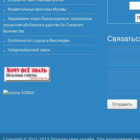
Остров Ко Чанг. Райский уголок
Изумительные фонтаны Москвы
Ледниковое озеро Ёкюльсаурлоун: призрачная
процессия айсбергов в царстве Ее Снежного
Величества
Связатьс
Особенности отдыха в Финляндии
Хейдельбергский замок
Отправить
Copyright © 2011-2013 Путешествия онлайн. При копировании ма