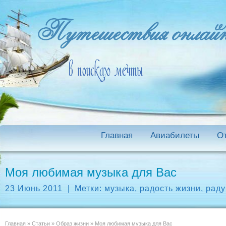
Главная
Авиабилеты
О
Моя любимая музыка для Вас
23 Июнь 2011
|
Метки:
музыка
,
радость жизни
,
раду
Главная
»
Статьи
»
Образ жизни
»
Моя любимая музыка для Вас