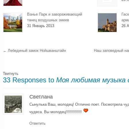
Ванье Парк и завораживающий
Гаск
танец воздушных змеев
арм
31 Январь 2013
26 А
←
Лебединый замок Нойшванштайн
Наш заповедный 
Твитнуть
33 Responses to
Моя любимая музыка 
Светлана
Сынулька Ваш, молодец! Отлично поет. Посмотрела чу
чудеса. Вы молодец!!!!!!!!!!!!!!
Ответить