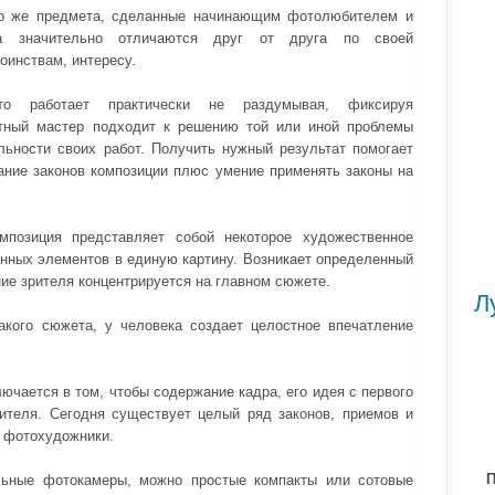
ого же предмета, сделанные начинающим фотолюбителем и
а значительно отличаются друг от друга по своей
оинствам, интересу.
о работает практически не раздумывая, фиксируя
ытный мастер подходит к решению той или иной проблемы
льности своих работ. Получить нужный результат помогает
мание законов композиции плюс умение применять законы на
мпозиция представляет собой некоторое художественное
нных элементов в единую картину. Возникает определенный
ие зрителя концентрируется на главном сюжете.
Л
такого сюжета, у человека создает целостное впечатление
ючается в том, чтобы содержание кадра, его идея с первого
рителя. Сегодня существует целый ряд законов, приемов и
 фотохудожники.
П
льные фотокамеры, можно простые компакты или сотовые