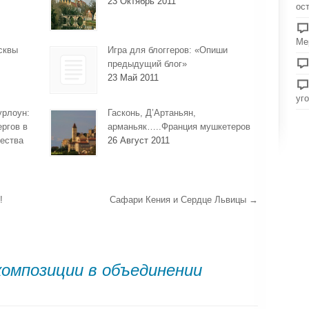
23 Октябрь 2011
ос
Ме
сквы
Игра для блоггеров: «Опиши
предыдущий блог»
23 Май 2011
уг
урлоун:
Гасконь, Д’Артаньян,
ергов в
арманьяк…..Франция мушкетеров
ества
26 Август 2011
!
Сафари Кения и Сердце Львицы
→
композиции в объединении