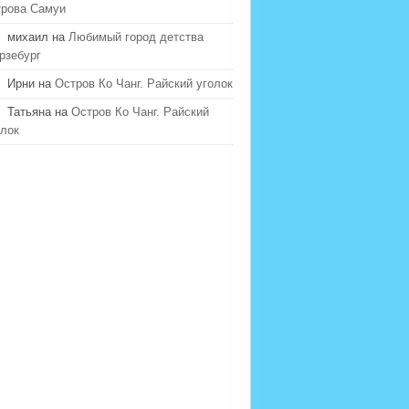
трова Самуи
михаил на
Любимый город детства
рзебург
Ирни на
Остров Ко Чанг. Райский уголок
Татьяна на
Остров Ко Чанг. Райский
олок