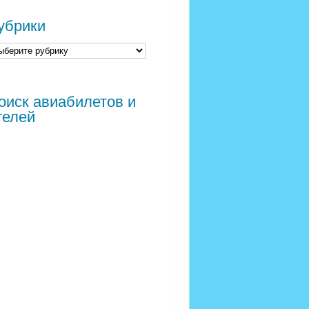
убрики
оиск авиабилетов и
телей