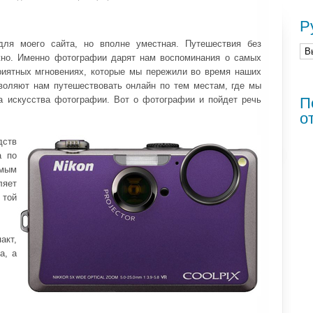
Р
для моего сайта, но вполне уместная. Путешествия без
жно. Именно фотографии дарят нам воспоминания о самых
приятных мгновениях, которые мы пережили во время наших
воляют нам путешествовать онлайн по тем местам, где мы
ла искусства фотографии. Вот о фотографии и пойдет речь
П
о
дств
а по
амым
ляет
 той
акт,
а, а