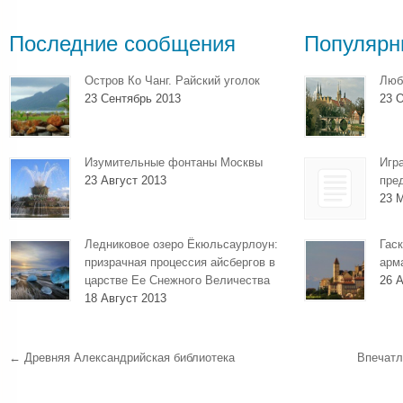
Последние сообщения
Популярн
Остров Ко Чанг. Райский уголок
Люб
23 Сентябрь 2013
23 О
Изумительные фонтаны Москвы
Игр
23 Август 2013
пре
23 
Ледниковое озеро Ёкюльсаурлоун:
Гаск
призрачная процессия айсбергов в
арм
царстве Ее Снежного Величества
26 А
18 Август 2013
←
Древняя Александрийская библиотека
Впечатл