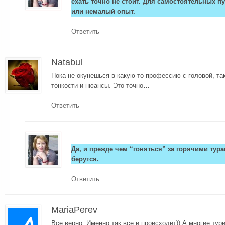
ехать точно не стоит. Для самостоятельных п
или немалый опыт.
Ответить
Natabul
Пока не окунешься в какую-то профессию с головой, так
тонкости и нюансы. Это точно…
Ответить
Да, и прежде чем “гоняться” за горячими тура
берутся.
Ответить
MariaPerev
Все верно. Именно так все и происходит)) А многие тур