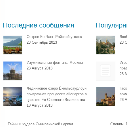
Последние сообщения
Популярн
Остров Ко Чанг. Райский уголок
Люб
23 Сентябрь 2013
23 О
Изумительные фонтаны Москвы
Игр
23 Август 2013
пре
23 
Ледниковое озеро Ёкюльсаурлоун:
Гаск
призрачная процессия айсбергов в
арм
царстве Ее Снежного Величества
26 А
18 Август 2013
←
Тайны и чудеса Сынковичской церкви
Слоним. 