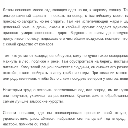
Летом основная масса отдыхающих едет на юг, к жаркому солнцу. Т
альтернативный вариант – поехать на север, к Балтийскому морю, 
прекрасно загорать, но не сгорать. Там нет испепеляющей жары и ш
целебный бриз, а дюны, скалы и хвойный аромат создают удивите
приносят умиротворенность, дарят бодрость и силы до следующ
прогуляться по лесу, подышать его чистейшим воздухом, помните, что
с собой средство от комаров.
Тем, кто устал от каждодневной суеты, кому по душе тихое созерцани
махнуть в лес, поближе к реке. Там обустроиться на берегу, постави
питаться. Кому такой рацион покажется скудным, он сможет его разно
охотой», станет собирать в лесу грибы и ягоды. При желании можно
или родственников, чтобы было с кем посидеть вечером у костра, поп
Некоторым трудно оставить взлелеянные сад или огород, им не нужно
они получают, ухаживая за растениями. Кусочек земли, обработанн
самые лучшие заморские курорты.
Совсем неважно, где вы запланировали провести свой отпуск,
удовольствие, расслабиться, набраться сил на целый год вперед.
настрой, помните об этом!