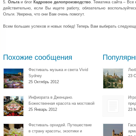
5.
Ольга
и блог
Кадровое делопроизводство
. Тематика сайта – Все
действительно, если Вы ищете работу, обязательно воспользуйте
Ольги. Уверена, что они Вам очень помогут.
Всем больших успехов и новых побед! Теперь Вам выбирать следующ
Похожие сообщения
Популярн
Фестиваль музыка и света Vivid
Люб
Sydney
23 О
25 Октябрь 2012
Инфиората в Дженцано.
Игр
Божественная красота на мостовой
пре
25 Январь 2012
23 
Фестиваль орхидей. Путешествие
Гаск
в страну красоты, экзотики и
арм