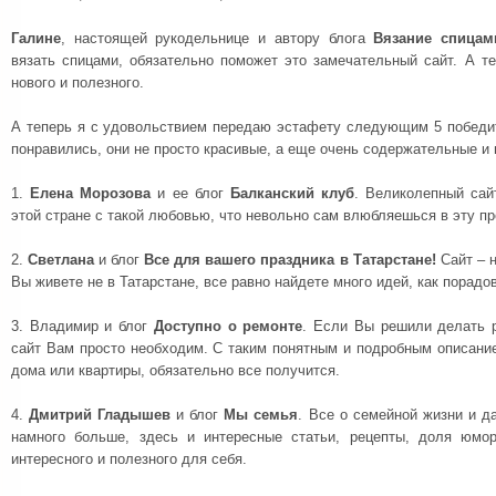
Галине
, настоящей рукодельнице и автору блога
Вязание спицам
вязать спицами, обязательно поможет это замечательный сайт. А те
нового и полезного.
А теперь я с удовольствием передаю эстафету следующим 5 победит
понравились, они не просто красивые, а еще очень содержательные и
1.
Елена Морозова
и ее блог
Балканский клуб
. Великолепный сай
этой стране с такой любовью, что невольно сам влюбляешься в эту пр
2.
Светлана
и блог
Все для вашего праздника в Татарстане!
Сайт – 
Вы живете не в Татарстане, все равно найдете много идей, как порадо
3. Владимир и блог
Доступно о ремонте
. Если Вы решили делать р
сайт Вам просто необходим. С таким понятным и подробным описание
дома или квартиры, обязательно все получится.
4.
Дмитрий Гладышев
и блог
Мы семья
. Все о семейной жизни и 
намного больше, здесь и интересные статьи, рецепты, доля юмо
интересного и полезного для себя.