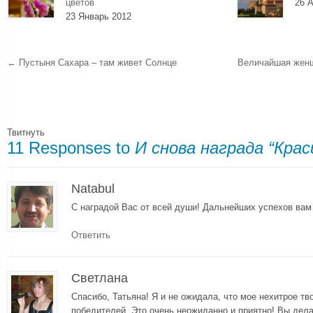
цветов
26 А
23 Январь 2012
←
Пустыня Сахара – там живет Солнце
Величайшая женщ
Твитнуть
11 Responses to
И снова награда “Крас
Natabul
С наградой Вас от всей души! Дальнейших успехов вам
Ответить
Светлана
Спасибо, Татьяна! Я и не ожидала, что мое нехитрое тв
победителей. Это очень неожиданно и приятно! Вы дела