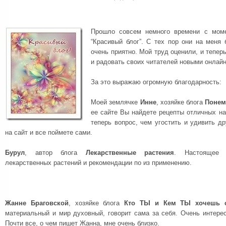
Прошло совсем немного времени с моме
“Красивый блог”. С тех пор они на меня 
очень приятно. Мой труд оценили, и тепер
и радовать своих читателей новыми онлай
За это выражаю огромную благодарность:
Моей землячке
Инне
, хозяйке блога
Понем
ее сайте Вы найдете рецепты отличных на
теперь вопрос, чем угостить и удивить др
на сайт и все поймете сами.
Бурул
, автор блога
Лекарственные растения
. Настоящее 
лекарственных растений и рекомендации по из применению.
Жанне Браговской
, хозяйке блога
Кто ТЫ и Кем ТЫ хочешь с
материальный и мир духовный, говорит сама за себя. Очень интере
Почти все, о чем пишет Жанна, мне очень близко.