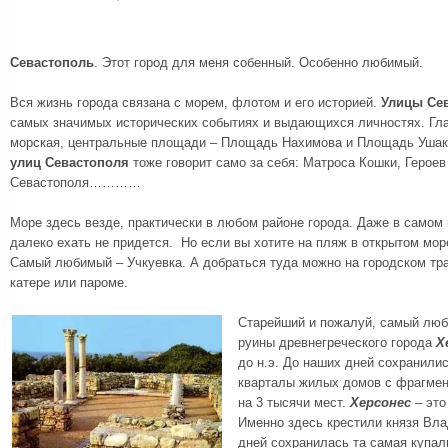
Севастополь
. Этот город для меня собенный. Особенно любимый.
Вся жизнь города связана с морем, флотом и его историей.
Улицы Се
самых значимых исторических событиях и выдающихся личностях. Гл
морская, центральные площади – Площадь Нахимова и Площадь Ушако
улиц Севастополя
тоже говорит само за себя: Матроса Кошки, Героев
Севастополя…………
Море здесь везде, практически в любом районе города. Даже в самом 
далеко ехать не придется. Но если вы хотите на пляж в открытом море
Самый любимый – Учкуевка. А добраться туда можно на городском тра
катере или пароме.
Старейший и пожалуй, самый люб
руины древнегреческого города
Х
до н.э. До наших дней сохранили
кварталы жилых домов с фрагмен
на 3 тысячи мест.
Херсонес
– это
Именно здесь крестили князя Вла
дней сохранилась та самая купал