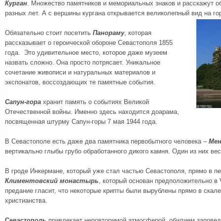
Курган
. Множество памятников и мемориальных знаков и расскажут о
разных лет. А с вершины кургана открывается великолепный вид на го
Обязательно стоит посетить
Панораму
, которая
рассказывает о героической обороне Севастополя 1855
года. Это удивительное место, которое даже музеем
назвать сложно. Она просто потрясает. Уникальное
сочетание живописи и натуральных материалов и
экспонатов, воссоздающих те памятные события.
Сапун-гора
хранит память о событиях Великой
Отечественной войны. Именно здесь находится доарама,
посвященная штурму Сапун-горы 7 мая 1944 года.
В Севастополе есть даже два памятника первобытного человека –
Ме
вертикально глыбы грубо обработанного дикого камня. Один из них вес
В гроде Инкермане, который уже стал частью Севастополя, прямо в 
Климентовский монастырь
, который основан предположительно в V
предание гласит, что некоторые крипты были вырублены прямо в скале
христианства.
Севастополь
привлекает неповторимой атмосферой, обилием заповедн