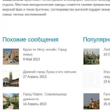
отдыха. Местные винодельческие заводы славятся своими прекрасным
морской бриз и тихие бухточки, гостеприимство жителей подарит множ
самых теплых воспоминаний.
Похожие сообщения
Популярн
Круиз по Нилу онлайн. Город
Люб
живых
23 О
9 Май 2013
Древний город Лукка и его святыни
Игр
27 Апрель 2013
пре
23 
Город Пафос. Сокровищница
Гаск
древности
арм
14 Апрель 2013
26 А