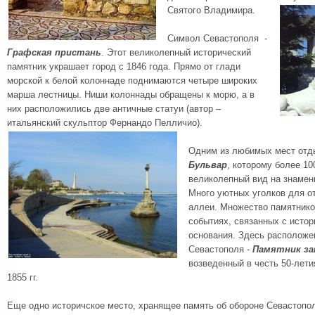
Святого Владимира.
Символ Севастополя -
Графская пристан
ь
. Этот великолепный исторический
памятник украшает город с 1846 года. Прямо от глади
морской к белой колоннаде поднимаются четыре широких
марша лестницы. Ниши колоннады обращены к морю, а в
них расположились две античные статуи (автор –
итальянский скульптор Фернандо Пелличио).
Одним из любимых мест отд
Бульвар
, которому более 10
великолепный вид на знамен
Много уютных уголков для о
аллеи. Множество памятнико
событиях, связанных с истор
основания. Здесь расположе
Севастополя -
Памятник з
возведенный в честь 50-лети
1855 гг.
Еще одно историчское место, хранящее память об обороне Севастополя