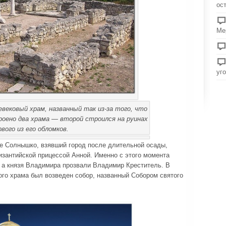
ос
Ме
уг
евековый храм, названный так из-за того, что
оено два храма — второй строился на руинах
рвого из его обломков.
ое Солнышко, взявший город после длительной осады,
изантийской прицессой Анной. Именно с этого момента
, а князя Владимира прозвали Владимир Креститель. В
ого храма был возведен собор, названный Собором святого