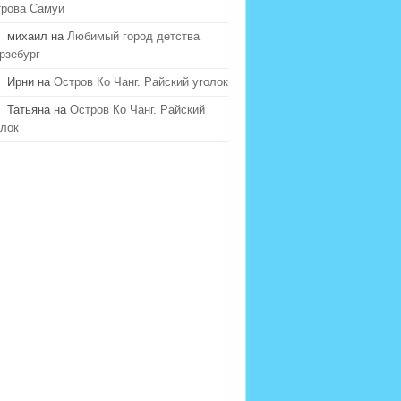
трова Самуи
михаил на
Любимый город детства
рзебург
Ирни на
Остров Ко Чанг. Райский уголок
Татьяна на
Остров Ко Чанг. Райский
олок