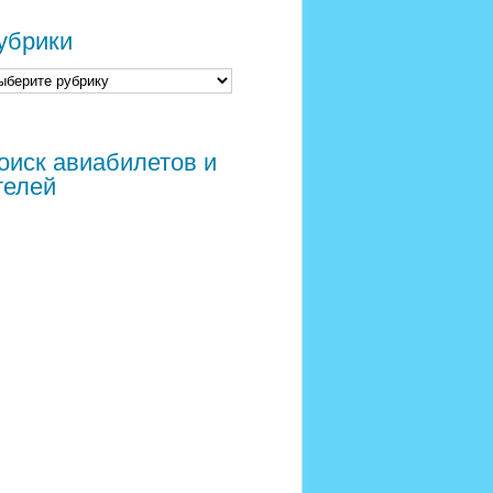
убрики
оиск авиабилетов и
телей