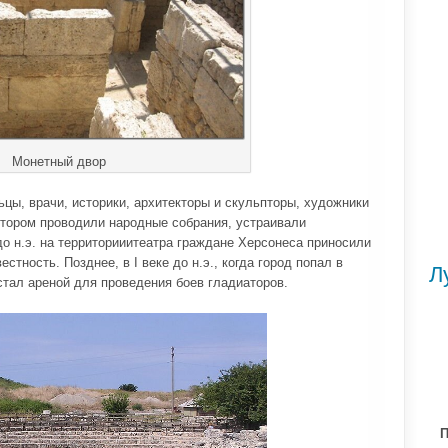
Монетный двор
цы, врачи, историки, архитекторы и скульпторы, художники
котором проводили народные собрания, устраивали
 до н.э. на территорииитеатра граждане Херсонеса приносили
стность. Позднее, в I веке до н.э., когда город попал в
Л
стал ареной для проведения боев гладиаторов.
П