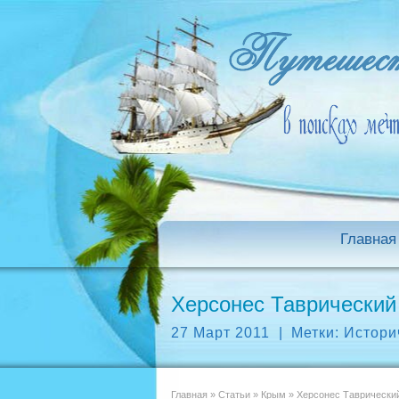
Главная
Херсонес Таврический
27 Март 2011
|
Метки:
Истори
Главная
»
Статьи
»
Крым
»
Херсонес Таврический