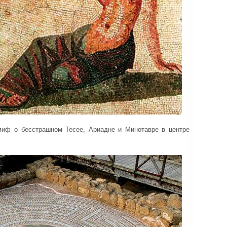
иф о бесстрашном Тесее, Ариадне и Минотавре в центре