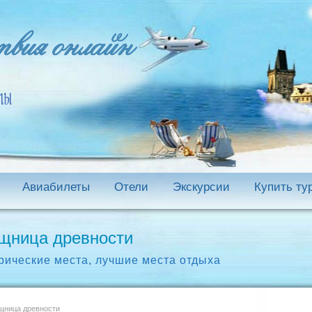
Авиабилеты
Отели
Экскурсии
Купить ту
щница древности
рические места
,
лучшие места отдыха
щница древности