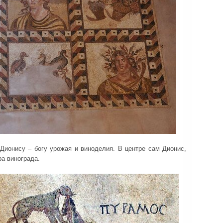
Дионису – богу урожая и виноделия. В центре сам Дионис,
а винограда.