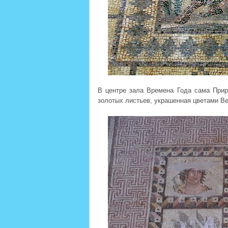
В центре зала Времена Года сама Прир
золотых листьев, украшенная цветами Ве