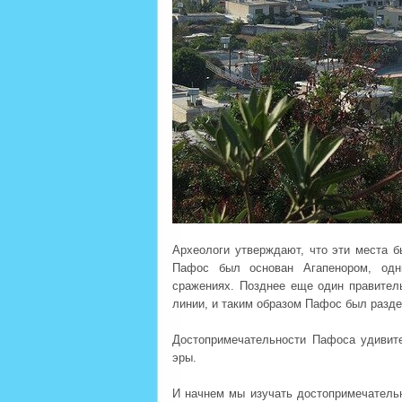
Археологи утверждают, что эти места 
Пафос был основан Агапенором, одн
сражениях. Позднее еще один правител
линии, и таким образом Пафос был разде
Достопримечательности Пафоса удивите
эры.
И начнем мы изучать достопримечатель