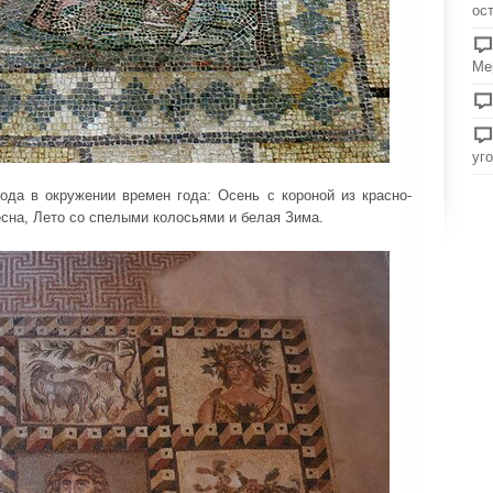
ос
Ме
уг
ода в окружении времен года: Осень с короной из красно-
сна, Лето со спелыми колосьями и белая Зима.