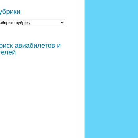
убрики
оиск авиабилетов и
телей