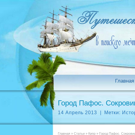
Главная
Город Пафос. Сокрови
14 Апрель 2013
|
Метки:
Исто
Главная
»
Статьи
»
Кипр
»
Город Пафос. Сокрови