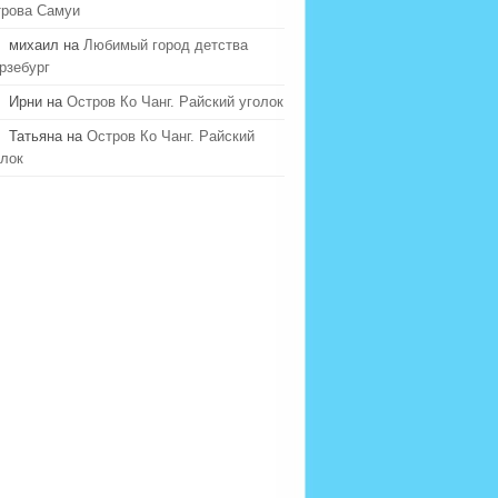
трова Самуи
михаил на
Любимый город детства
рзебург
Ирни на
Остров Ко Чанг. Райский уголок
Татьяна на
Остров Ко Чанг. Райский
олок