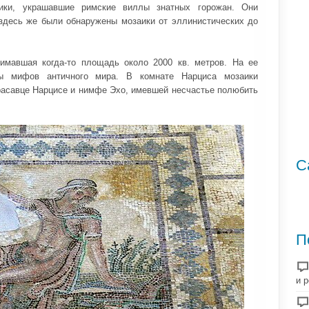
ики, украшавшие римские виллы знатных горожан. Они
 здесь же были обнаружены мозаики от эллинистических до
имавшая когда-то площадь около 2000 кв. метров. На ее
ы мифов античного мира. В комнате Нарциса мозаики
расавце Нарцисе и нимфе Эхо, имевшей несчастье полюбить
С
П
и 