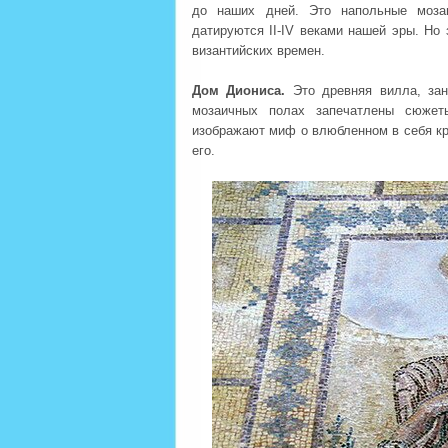
до наших дней. Это напольные моза
датируются II-IV веками нашей эры. Но
византийских времен.
Дом Диониса.
Это древняя вилла, зан
мозаичных полах запечатлены сюжет
изображают миф о влюбленном в себя к
его.