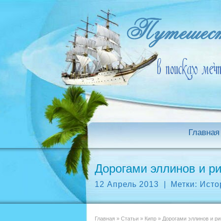
Главная
Дорогами эллинов и р
12 Апрель 2013
|
Метки:
Исто
Главная
»
Статьи
»
Кипр
»
Дорогами эллинов и р