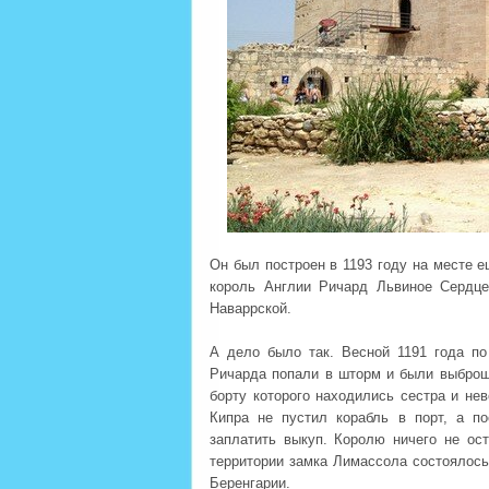
Он был построен в 1193 году на месте е
король Англии Ричард Львиное Сердце
Наваррской.
А дело было так. Весной 1191 года по
Ричарда попали в шторм и были выброше
борту которого находились сестра и не
Кипра не пустил корабль в порт, а п
заплатить выкуп. Королю ничего не ос
территории замка Лимассола состоялось
Беренгарии.