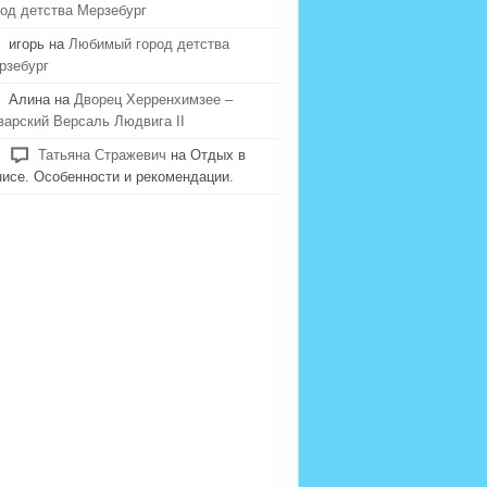
род детства Мерзебург
игорь на
Любимый город детства
рзебург
Алина на
Дворец Херренхимзее –
варский Версаль Людвига II
Татьяна Стражевич
на Отдых в
нисе. Особенности и рекомендации.