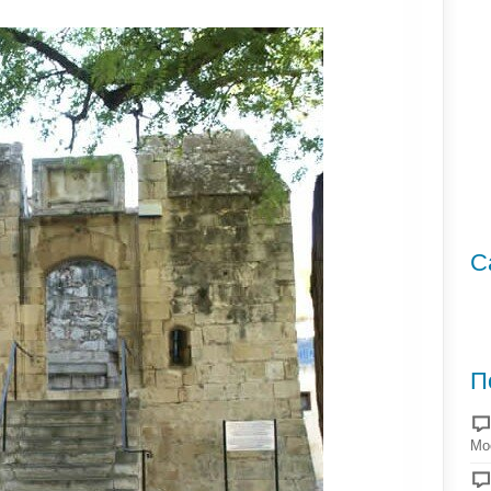
С
П
Мо