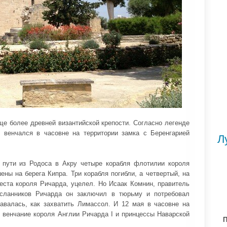
ще более древней византийской крепости. Согласно легенде
 венчался в часовне на территории замка с Беренгарией
Л
 пути из Родоса в Акру четыре корабля флотилии короля
ны на берега Кипра. Три корабля погибли, а четвертый, на
веста короля Ричарда, уцелел. Но Исаак Комнин, правитель
осланников Ричарда он заключил в тюрьму и потребовал
тавалась, как захватить Лимассол. И 12 мая в часовне на
 венчание короля Англии Ричарда I и принцессы Наварской
П