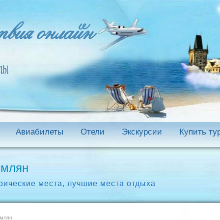
Авиабилеты
Отели
Экскурсии
Купить ту
имлян
рические места
,
лучшие места отдыха
имлян