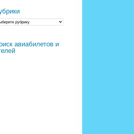
убрики
оиск авиабилетов и
телей