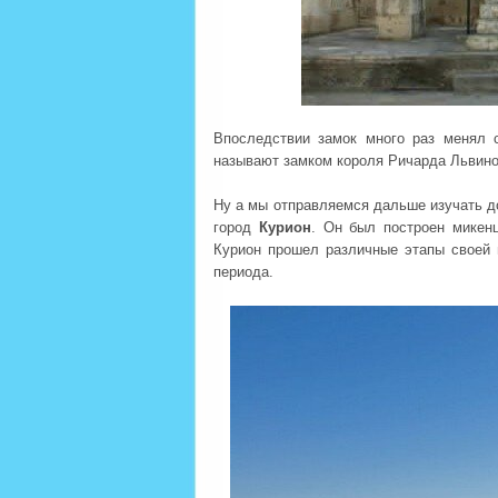
Впоследствии замок много раз менял с
называют замком короля Ричарда Львино
Ну а мы отправляемся дальше изучать 
город
Курион
. Он был построен микен
Курион прошел различные этапы своей и
периода.