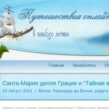
Главная
Авиабилеты
О
Санта-Мария делле Грацие и “Тайная 
10 Август 2011
|
Метки:
Леонардо да Винчи
,
радуга
Главная
»
Статьи
»
Италия
»
Санта-Мария делле Грацие и “Тайная вечеря” Леонардо