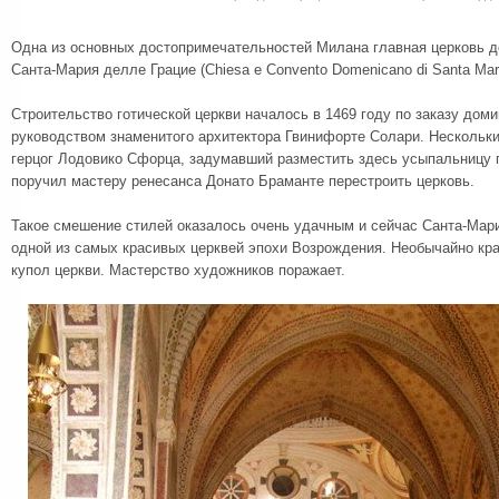
Одна из основных достопримечательностей Милана главная церковь 
Санта-Мария делле Грацие (Chiesa e Convento Domenicano di Santa Maria
Строительство готической церкви началось в 1469 году по заказу дом
руководством знаменитого архитектора Гвинифорте Солари. Нескольки
герцог Лодовико Сфорца, задумавший разместить здесь усыпальницу 
поручил мастеру ренесанса Донато Браманте перестроить церковь.
Такое смешение стилей оказалось очень удачным и сейчас Санта-Мар
одной из самых красивых церквей эпохи Возрождения. Необычайно кр
купол церкви. Мастерство художников поражает.