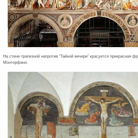
На стене трапезной напротив “Тайной вечери” красуется прекрасная ф
Монторфано.