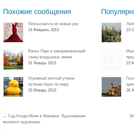
Похожие сообщения
Популярн
Платье-мечта из живых роз
Люб
14 Февраль 2013
23 О
Ванье Парк и завораживающий
Игр
танец воздушных змеев
пре
31 Январь 2013
23 
Огромный желтый утенок
Гаск
путешествует по миру
арм
20 Январь 2013
26 А
←
Сад Клода Моне в Живерни. Вдохновение
В
великого художника.