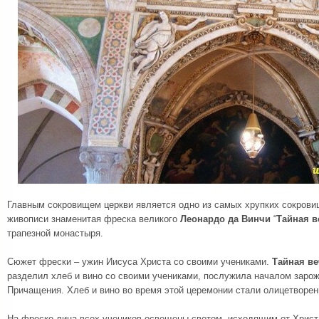
Главным сокровищем церкви является одно из самых хрупких сокров
живописи знаменитая фреска великого
Леонардо да Винчи
“
Тайная в
трапезной монастыря.
Сюжет фрески – ужин Иисуса Христа со своими учениками.
Тайная в
разделил хлеб и вино со своими учениками, послужила началом зарож
Причащения. Хлеб и вино во время этой церемонии стали олицетворен
На фреске лица всех учеников освещены светом, исходящим от Христа