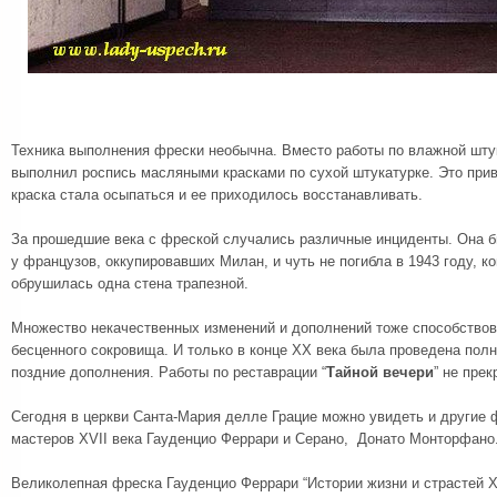
Техника выполнения фрески необычна. Вместо работы по влажной шту
выполнил роспись масляными красками по сухой штукатурке. Это приве
краска стала осыпаться и ее приходилось восстанавливать.
За прошедшие века с фреской случались различные инциденты. Она 
у французов, оккупировавших Милан, и чуть не погибла в 1943 году, к
обрушилась одна стена трапезной.
Множество некачественных изменений и дополнений тоже способство
бесценного сокровища. И только в конце XX века была проведена пол
поздние дополнения. Работы по реставрации “
Тайной вечери
” не пре
Сегодня в церкви Санта-Мария делле Грацие можно увидеть и другие 
мастеров XVII века Гауденцио Феррари и Серано, Донато Монторфано
Великолепная фреска Гауденцио Феррари “Истории жизни и страстей Х