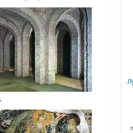
Л
и.
П