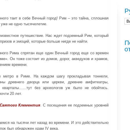
Р
ного таит в себе Вечный город! Рим – это тайна, сплошная
 уже не одно тысячелетие.
еизвестное путешествие. Нас ждет подземный Рим, который
ризов и эмоций, которые больше нигде не найти.
П
о
ного Рима спрятан еще один Вечный город еще со времен
е». Он тоже состоит из домов, дорог, акведуков и храмов,
ением времени.
м метро в Риме. На каждом шагу прокладывая тоннели,
ины древнего дворца или церкви, древние амфитеатры,
е кварталы……тут без археологов уж было не обойтись.
очти 20 лет.
 Святого Клементия
. С посещения ее подземных уровней
емся на тысячи лет назад во времени. И это действительно
опок был обнаружен храм IV века.