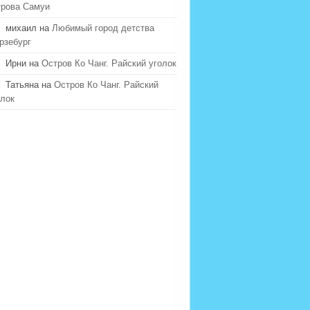
трова Самуи
михаил на
Любимый город детства
рзебург
Ирни на
Остров Ко Чанг. Райский уголок
Татьяна на
Остров Ко Чанг. Райский
олок