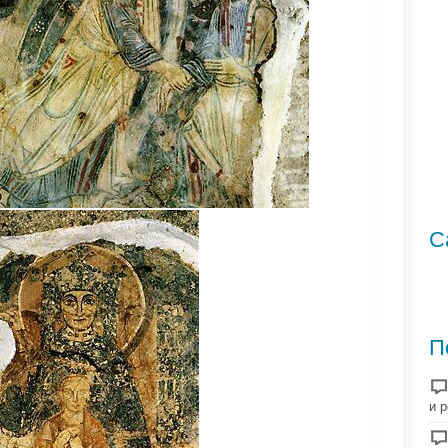
С
П
и 