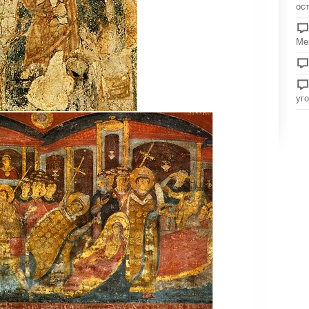
ос
Ме
уг