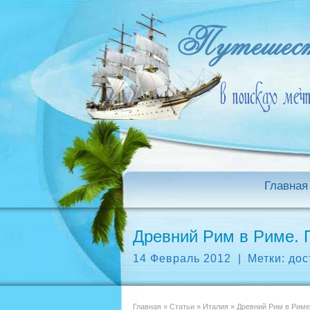
Главная
Древний Рим в Риме. 
14 Февраль 2012
|
Метки:
дос
Главная
»
Статьи
»
Италия
»
Древний Рим в Риме