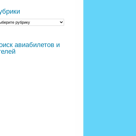
убрики
оиск авиабилетов и
телей