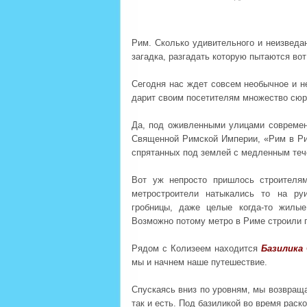
Рим. Сколько удивительного и неизведан
загадка, разгадать которую пытаются вот
Сегодня нас ждет совсем необычное и н
дарит своим посетителям множество сюрп
Да, под оживленными улицами современ
Священной Римской Империи, «Рим в Рим
спрятанных под землей с медленным теч
Вот уж непросто пришлось строителя
метростроители натыкались то на ру
гробницы, даже целые когда-то жилы
Возможно потому метро в Риме строили п
Рядом с Колизеем находится
Базилика
мы и начнем наше путешествие.
Спускаясь вниз по уровням, мы возвраща
так и есть. Под базиликой во время раск