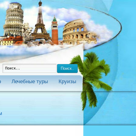
Поиск..
р
Лечебные туры
Круизы
м