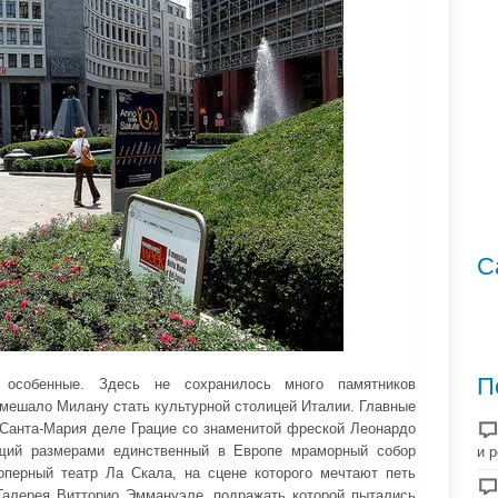
С
П
 особенные. Здесь не сохранилось много памятников
омешало Милану стать культурной столицей Италии. Главные
Санта-Мария деле Грацие со знаменитой фреской Леонардо
ющий размерами единственный в Европе мраморный собор
и 
перный театр Ла Скала, на сцене которого мечтают петь
Галерея Витторио Эммануэле, подражать которой пытались