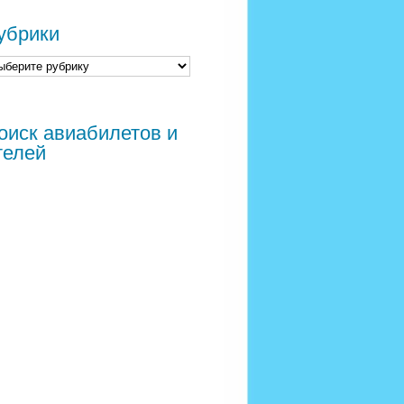
убрики
оиск авиабилетов и
телей