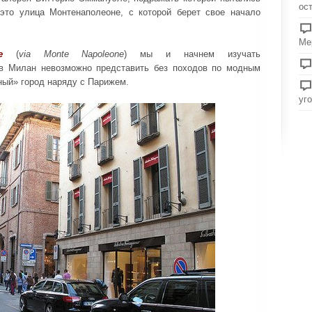
ос
это улица Монтенаполеоне, с которой берет свое начало
Ме
е
(
via Monte Napoleone
) мы и начнем изучать
 в Милан невозможно представить без походов по модным
ный» город наряду с Парижем.
уг