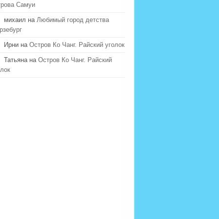
трова Самуи
михаил на
Любимый город детства
рзебург
Ирни на
Остров Ко Чанг. Райский уголок
Татьяна на
Остров Ко Чанг. Райский
олок