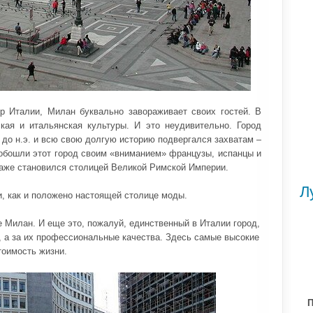
 Италии, Милан буквально завораживает своих гостей. В
кая и итальянская культуры. И это неудивительно. Город
 до н.э. и всю свою долгую историю подвергался захватам –
 обошли этот город своим «вниманием» французы, испанцы и
даже становился столицей Великой Римской Империи.
Л
, как и положено настоящей столице моды.
 Милан. И еще это, пожалуй, единственный в Италии город,
у, а за их профессиональные качества. Здесь самые высокие
тоимость жизни.
П