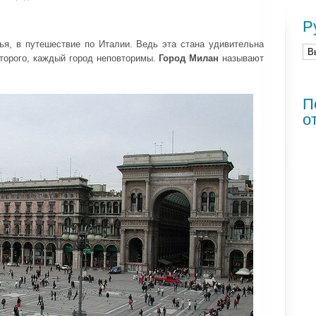
Р
ья, в путешествие по Италии. Ведь эта стана удивительна
оторого, каждый город неповторимы.
Город Милан
называют
П
о