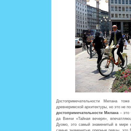
Достопримечательности Милана тоже
древнеримской архитектуры, но это не п
достопримечательности Милана
– это 
да Винчи «Тайная вечеря», впечатля
Дуомо, это самый знаменитый в мире о
самые знаменитые оперные певцы, это 