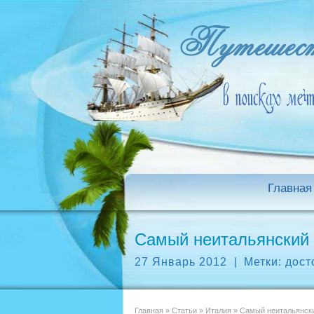
Главная
Самый неитальянский 
27 Январь 2012
|
Метки:
дост
Главная
»
Статьи
»
Италия
»
Самый неитальянски