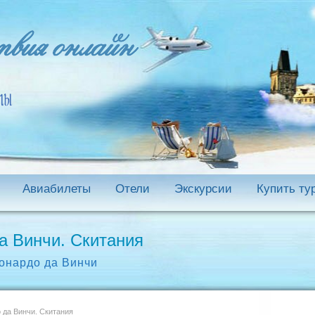
Авиабилеты
Отели
Экскурсии
Купить ту
а Винчи. Скитания
онардо да Винчи
 да Винчи. Скитания