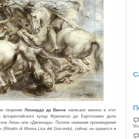
С
П
ное творение
Леонардо да Винчи
написано именно в этот
 флорентийского купца Франческо ди Бартоломео деле
Мона Лиза» или «Джоконда». Полное название произведения
Мо
»
(Ritratto di Monna Lisa del Giocondo
)
, сейчас он хранится в