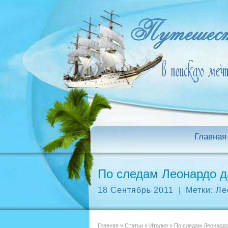
Главная
По следам Леонардо д
18 Сентябрь 2011
|
Метки:
Ле
Главная
»
Статьи
»
Италия
»
По следам Леонардо