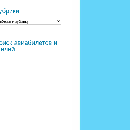
убрики
оиск авиабилетов и
телей