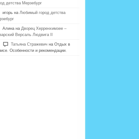
род детства Мерзебург
игорь на
Любимый город детства
рзебург
Алина на
Дворец Херренхимзее –
варский Версаль Людвига II
Татьяна Стражевич
на Отдых в
нисе. Особенности и рекомендации.