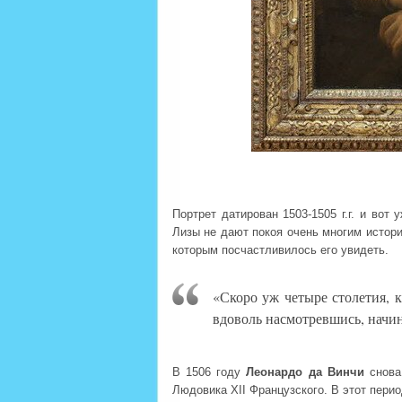
Портрет датирован 1503-1505 г.г. и вот
Лизы не дают покоя очень многим истор
которым посчастливилось его увидеть.
«Скоро уж четыре столетия, к
вдоволь насмотревшись, начин
В 1506 году
Леонардо да Винчи
снова
Людовика XII Французского. В этот пери