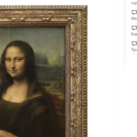
го
Ме
Ба
Ту