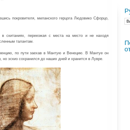
Р
вшись покровителя, миланского герцога Людовико Сфорцо,
 в скитаниях, переезжая с места на место и не находя
сленным талантам.
П
о
енцию, по пути заехав в Мантую и Венецию. В Мантуе он
н, но эскиз сохранился до наших дней и хранится в Лувре.