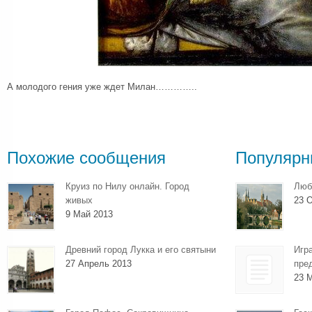
А молодого гения уже ждет Милан…………..
Похожие сообщения
Популярн
Круиз по Нилу онлайн. Город
Люб
живых
23 О
9 Май 2013
Древний город Лукка и его святыни
Игр
27 Апрель 2013
пре
23 