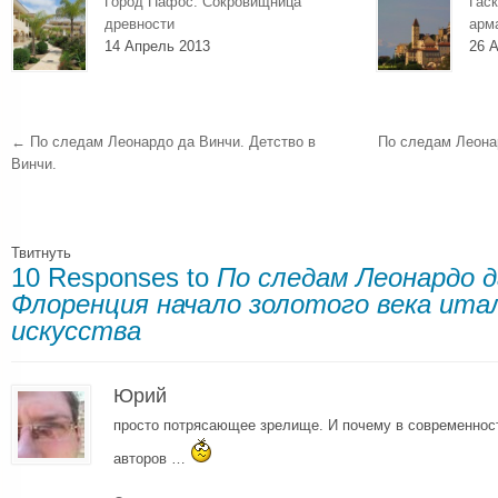
Город Пафос. Сокровищница
Гаск
древности
арм
14 Апрель 2013
26 А
←
По следам Леонардо да Винчи. Детство в
По следам Леона
Винчи.
Твитнуть
10 Responses to
По следам Леонардо д
Флоренция начало золотого века ита
искусства
Юрий
просто потрясающее зрелище. И почему в современнос
авторов …