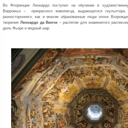
Во Флоренции Леонардо поступил на обучение в художественн
Верроккьо – прекрасного живописца, выдающегося скульптора, 
разностороннего, как и многие образованные люди эпохи Возрожд
творения
Леонардо да Винчи
– распятие для знаменитого расписно
дель Фьоре и медный шар.