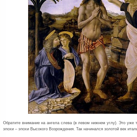
Обратите внимание на ангела слева (в левом нижнем углу). Это уже 
эпохи – эпохи Высокого Возрождения. Так начинался золотой век итал