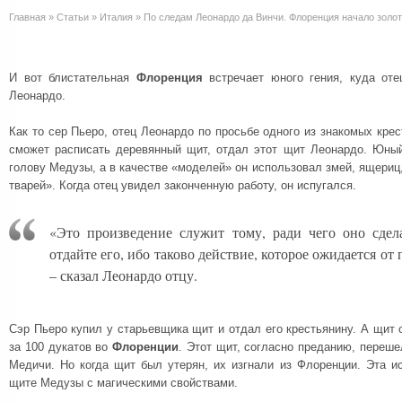
Главная
»
Статьи
»
Италия
»
По следам Леонардо да Винчи. Флоренция начало золото
И вот блистательная
Флоренция
встречает юного гения, куда оте
Леонардо.
Как то сер Пьеро, отец Леонардо по просьбе одного из знакомых крес
сможет расписать деревянный щит, отдал этот щит Леонардо. Юны
голову Медузы, а в качестве «моделей» он использовал змей, ящериц,
тварей». Когда отец увидел законченную работу, он испугался.
«Это произведение служит тому, ради чего оно сдел
отдайте его, ибо таково действие, которое ожидается от
– сказал Леонардо отцу.
Сэр Пьеро купил у старьевщика щит и отдал его крестьянину. А щит
за 100 дукатов во
Флоренции
. Этот щит, согласно преданию, переш
Медичи. Но когда щит был утерян, их изгнали из Флоренции. Эта и
щите Медузы с магическими свойствами.