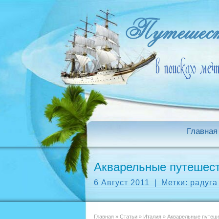
Главная
Акварельные путешеств
6 Август 2011
|
Метки:
радуга
Главная
»
Статьи
»
Италия
»
Акварельные путешес