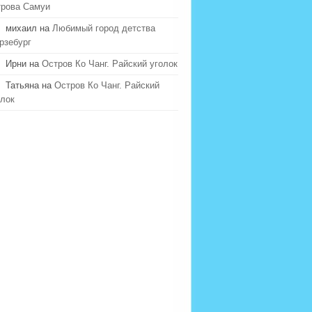
трова Самуи
михаил на
Любимый город детства
рзебург
Ирни на
Остров Ко Чанг. Райский уголок
Татьяна на
Остров Ко Чанг. Райский
олок