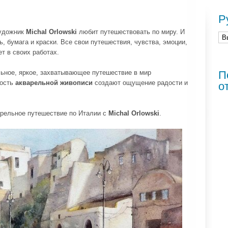
Р
художник
Michal Orlowski
любит путешествовать по миру. И
ь, бумага и краски. Все свои путешествия, чувства, эмоции,
т в своих работах.
льное, яркое, захватывающее путешествие в мир
П
ность
акварельной живописи
создают ощущение радости и
о
арельное путешествие по Италии с
Michal Orlowski
.