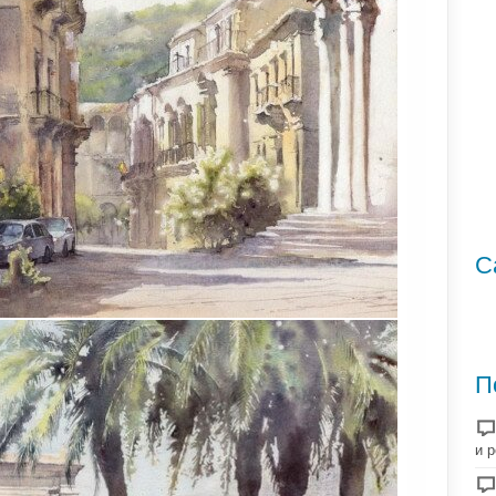
С
П
и 