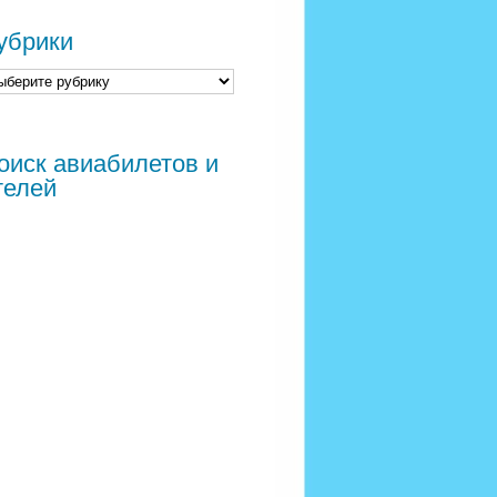
убрики
оиск авиабилетов и
телей