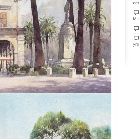
ос
Ме
уг