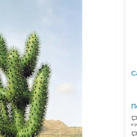
С
П
и 