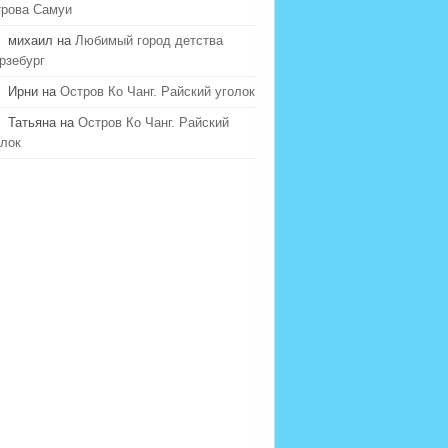
трова Самуи
михаил на
Любимый город детства
рзебург
Ирни на
Остров Ко Чанг. Райский уголок
Татьяна на
Остров Ко Чанг. Райский
олок