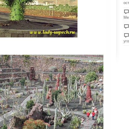
ос
Ме
уг