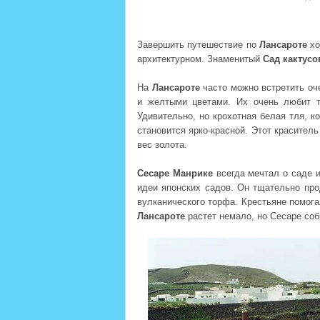
Завершить путешествие по
Лансароте
хо
архитектурном. Знаменитый
Сад кактусо
На
Лансароте
часто можно встретить оч
и желтыми цветами. Их очень любит тл
Удивительно, но крохотная белая тля, к
становится ярко-красной. Этот краситель
вес золота.
Сесаре Манрике
всегда мечтал о саде и
идеи японских садов. Он тщательно пр
вулканического торфа. Крестьяне помога
Лансароте
растет немало, но Сесаре соб