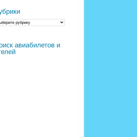
убрики
оиск авиабилетов и
телей