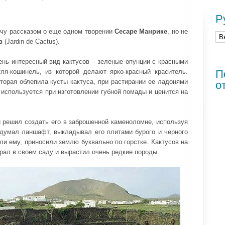
Р
чу рассказом о еще одном творении
Сесаре Манрике
, но не
в
(Jardin de Cactus).
ень интересный вид кактусов – зеленые опунции с красными
я-кошинель, из которой делают ярко-красный краситель.
П
оторая облепила кусты кактуса, при растирании ее ладонями
о
 используется при изготовлении губной помады и ценится на
 решил создать его в заброшенной каменоломне, используя
одумал ланшафт, выкладывал его плитами бурого и черного
ли ему, приносили землю буквально по горстке. Кактусов на
рал в своем саду и вырастил очень редкие породы.