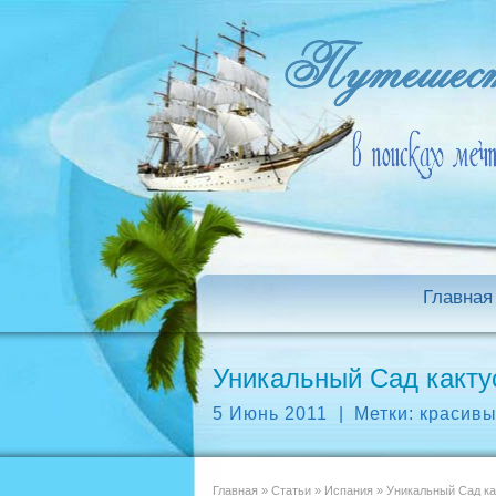
Главная
Уникальный Сад какту
5 Июнь 2011
|
Метки:
красивы
Главная
»
Статьи
»
Испания
»
Уникальный Сад ка