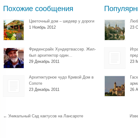
Похожие сообщения
Популярн
Цветочный дом – шедевр у дороги
Люб
1 Ноябрь 2012
23 О
Фриденсрайх Хундертвассер. Жил-
Игр
был архитектор один…
пре
29 Декабрь 2011
23 
Архитектурное чудо Кривой Дом в
Гаск
Сопоте
арм
23 Декабрь 2011
26 А
←
Уникальный Сад кактусов на Лансароте
Изв