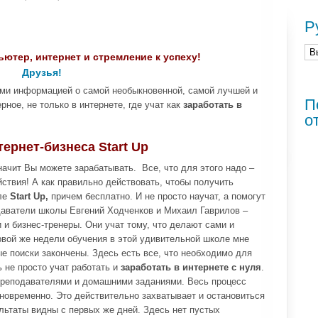
Р
ьютер, интернет и стремление к успеху!
Друзья!
ами информацией о самой необыкновенной, самой лучшей и
П
рное, не только в интернете, где учат как
заработать в
о
ернет-бизнеса Start Up
начит Вы можете зарабатывать. Все, что для этого надо –
йствия! А как правильно действовать, чтобы получить
оле
Start Up,
причем бесплатно. И не просто научат, а помогут
даватели школы Евгений Ходченков и Михаил Гаврилов –
и бизнес-тренеры. Они учат тому, что делают сами и
рвой же недели обучения в этой удивительной школе мне
ые поиски закончены. Здесь есть все, что необходимо для
 не просто учат работать и
заработать в интернете с нуля
.
преподавателями и домашними заданиями. Весь процесс
дновременно. Это действительно захватывает и остановиться
льтаты видны с первых же дней. Здесь нет пустых