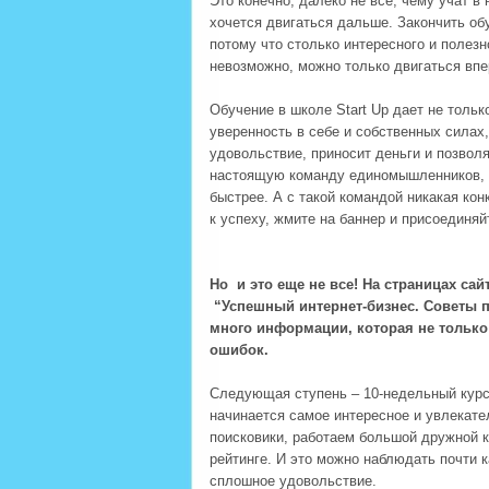
Это конечно, далеко не все, чему учат в
хочется двигаться дальше. Закончить об
потому что столько интересного и полез
невозможно, можно только двигаться впе
Обучение в школе Start Up дает не тольк
уверенность в себе и собственных силах
удовольствие, приносит деньги и позвол
настоящую команду единомышленников, с
быстрее. А с такой командой никакая кон
к успеху, жмите на баннер и присоединя
Но и это еще не все! На страницах са
“Успешный интернет-бизнес. Советы п
много информации, которая не только
ошибок.
Следующая ступень – 10-недельный курс 
начинается самое интересное и увлекате
поисковики, работаем большой дружной ко
рейтинге. И это можно наблюдать почти к
сплошное удовольствие.