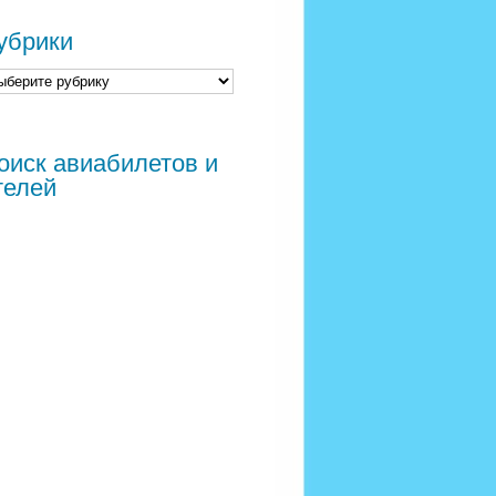
убрики
оиск авиабилетов и
телей