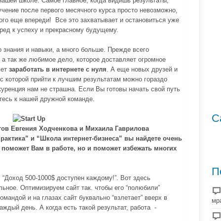
 нашей школе. Самое главное, когда видишь результаты,
учение после первого месячного курса просто невозможно,
ного еще впереди! Все это захватывает и остановиться уже
ред к успеху и прекрасному будущему.
о знания и навыки, а много больше. Прежде всего
, а так же любимое дело, которое доставляет огромное
яет
заработать в интернете с нуля
. А еще новых друзей и
 которой прийти к лучшим результатам можно гораздо
куренция нам не страшна. Если Вы готовы начать свой путь
йтесь к нашей дружной команде.
С
йтов Евгения Ходченкова и Михаила Гаврилова
рактика” и “Школа интернет-бизнеса” вы найдете очень
 поможет Вам в работе, но и поможет избежать многих
П
“Доход 500-1000$ доступен каждому!”. Вот здесь
льное. Оптимизируем сайт так. чтобы его “полюбили”
мандой и на глазах сайт буквально “взлетает” вверх в
мр
аждый день. А когда есть такой результат, работа -