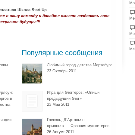
Мо
те в нашу команду и давайте вместе создавать свое
Ме
екрасное будущее!!!
Ме
Ме
Популярные сообщения
сквы
Любимый город детства Мерзебург
23 Октябрь 2011
урлоун:
Игра для блоггеров: «Опиши
ергов в
предыдущий блог»
ества
23 Май 2011
ляндии
Гасконь, Д’Артаньян,
арманьяк…..Франция мушкетеров
26 Август 2011