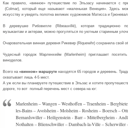
Как правило, «винное» путешествие по Эльзасу начинается с пр
(Colmar), который еще называют «маленькая Венеция». Здесь мож
искусству и увидеть полотна великих художников Матисса и Грюневал
В деревушке Рибовилле (Ribeauvillé), которая традиционно по
музыкантам и актерам, можно прогуляться по уютным старинным улоч
Очаровательная винная деревня Рикевир (
Riquewihr
) сохранила свой о
Чудесный городок Марленхейм (Marlenheim) приглашает посетит
виноделов.
Всего на
«винном» маршруте
находятся 65 городов и деревень. Трад
охватывает лишь 4-5 мест.
А уж если вы планируете путешествие в Эльзас и хотите пропутешест
дороге, то вот полный перечень мест с севера на юг:
Marlenheim – Wangen – Westhoffen – Traenheim – Bergbiete
les-Bains – Avolsheim - Molsheim - Rosheim – Boersch – Ottr
Bernardswiller – Heiligenstein - Barr – Mittelbergheim - Andla
Nothalten – Blienschwiller – Dambach-la-Ville – Scherwiller 