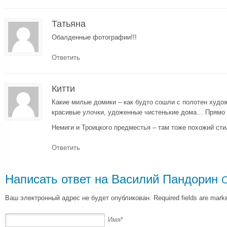
Татьяна
Обалденные фотографии!!!
Ответить
Китти
Какие милые домики – как будто сошли с полотен худо
красивые улочки, удоженные чистенькие дома… Прямо к
Немиги и Троицкого предместья – там тоже похожий ст
Ответить
Написать ответ на
Василий Пандорин
О
Ваш электронный адрес не будет опубликован. Required fields are mar
Имя
*