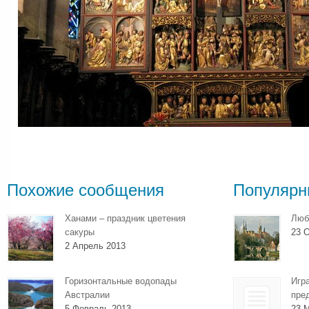
Похожие сообщения
Популярн
Ханами – праздник цветения
Люб
сакуры
23 О
2 Апрель 2013
Горизонтальные водопады
Игр
Австралии
пре
5 Февраль 2013
23 