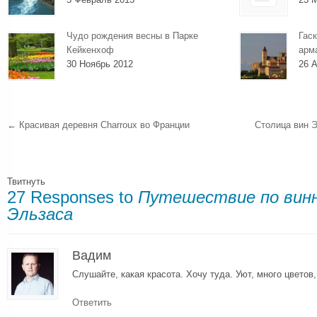
Чудо рождения весны в Парке
Гаск
Кейкенхоф
арм
30 Ноябрь 2012
26 А
←
Красивая деревня Charroux во Франции
Столица вин 
Твитнуть
27 Responses to
Путешествие по винн
Эльзаса
Вадим
Слушайте, какая красота. Хочу туда. Уют, много цветов
Ответить