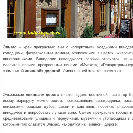
Эльзас
– край прекрасных вин с колоритными усадьбами винодел
колодцами, фахверковыми домами, утопающими в цветах, живопис
виноградниками. Виноделие накладывает особый отпечаток на ж
славится своими прекрасными винами «Мускат», «Гевюрцтраминер
знаменитой
«винной» дорогой
. Именно о ней хочется рассказать.
Эльзасская
«винная» дорога
тянется вдоль восточной части гор Во
всему маршруту можно видеть прекраснейшие виноградники, нас
пейзажами, рощами дубов, сосен и каштанов, посетить очарова
виноделов и попробовать лучшие вина. Самые прекрасные города и
средневековыми улицами и переулками, музеями и утопающими в 
которыми так славится Эльзас, находятся на «винной» дороге.