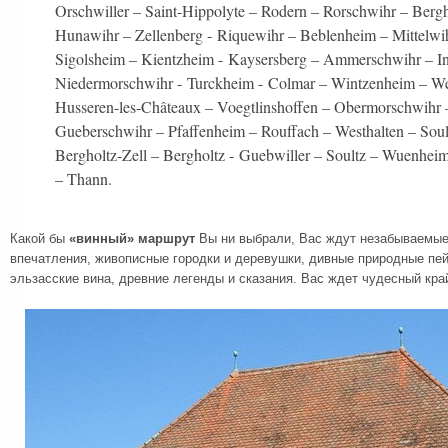
Orschwiller – Saint-Hippolyte – Rodern – Rorschwihr – Bergh
Hunawihr – Zellenberg - Riquewihr – Beblenheim – Mittelwi
Sigolsheim – Kientzheim - Kaysersberg – Ammerschwihr – I
Niedermorschwihr - Turckheim - Colmar – Wintzenheim – We
Husseren-les-Châteaux – Voegtlinshoffen – Obermorschwihr – 
Gueberschwihr – Pfaffenheim – Rouffach – Westhalten – Soul
Bergholtz-Zell – Bergholtz - Guebwiller – Soultz – Wuenhe
– Thann.
Какой бы
«винный» маршрут
Вы ни выбрали, Вас ждут незабываемые
впечатления, живописные городки и деревушки, дивные природные пе
эльзасские вина, древние легенды и сказания. Вас ждет чудесный кра