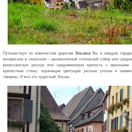
Путешествуя по извилистым дорогам
Эльзаса
Вы в каждом городке
интересное и сказочное – великолепный готический собор или средн
ренессансную ратушу или средневековую крепость с мрачными 
крепостные стены, охранящие цветущие уютные улочки и знаме
таверны. И все это чудесный Эльзас.