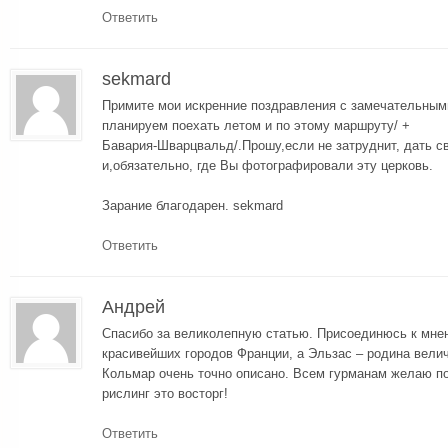
Ответить
sekmard
Примите мои искренние поздравления с замечательным
планируем поехать летом и по этому маршруту/ +
Бавария-Шварцвальд/.Прошу,если не затруднит, дать с
и,обязательно, где Вы фотографировали эту церковь.
Зарание благодарен. sekmard
Ответить
Андрей
Спасибо за великолепную статью. Присоединюсь к мнен
красивейших городов Франции, а Эльзас – родина вели
Кольмар очень точно описано. Всем гурманам желаю по
рислинг это восторг!
Ответить