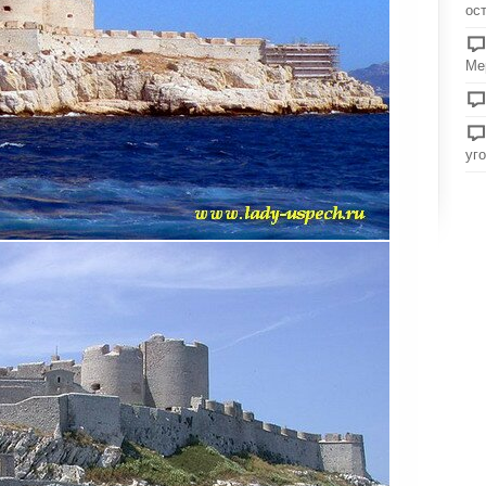
ос
Ме
уг