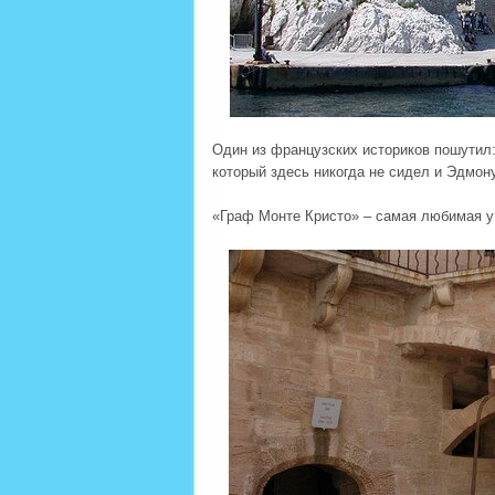
Один из французских историков пошутил:
который здесь никогда не сидел и Эдмон
«Граф Монте Кристо» – самая любимая у