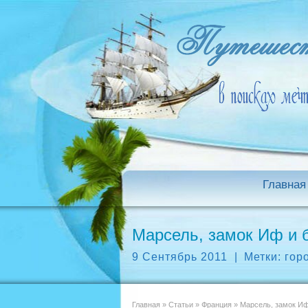
Главная
Марсель, замок Иф и 
9 Сентябрь 2011
|
Метки:
гор
Главная
»
Статьи
»
Франция
»
Марсель, замок Иф