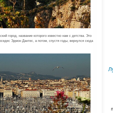
ский город, название которого известно нам с детства. Это
седес Эдмон Дантес, а потом, спустя годы, вернулся сюда
Л
П