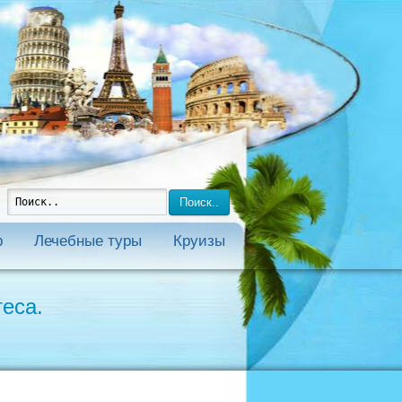
Поиск..
р
Лечебные туры
Круизы
еса.