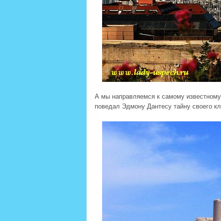
А мы направляемся к самому известном
поведал Эдмону Дантесу тайну своего кл