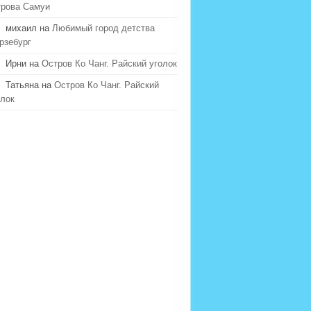
трова Самуи
михаил на
Любимый город детства
рзебург
Ирни на
Остров Ко Чанг. Райский уголок
Татьяна на
Остров Ко Чанг. Райский
олок