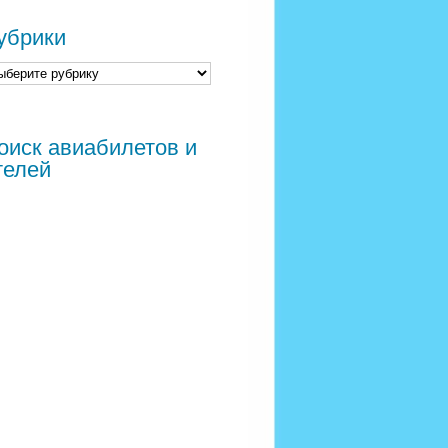
убрики
оиск авиабилетов и
телей