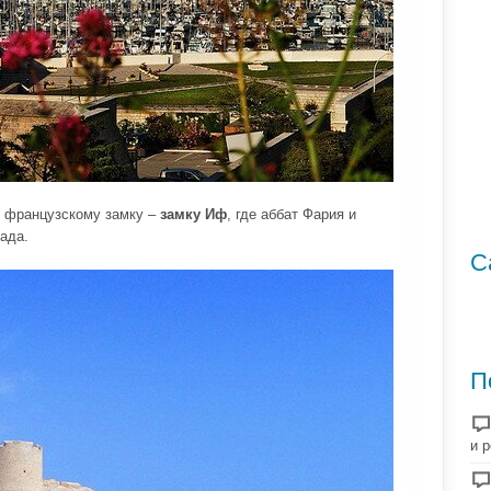
у французскому замку –
замку Иф
, где аббат Фария и
ада.
С
П
и 