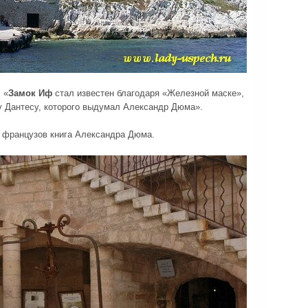
 «
Замок Иф
стал известен благодаря «Железной маске»,
у Дантесу, которого выдумал Александр Дюма».
 французов книга Александра Дюма.