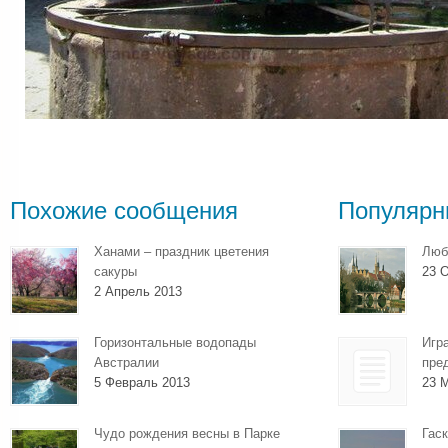
Похожие сообщения
Популярн
Ханами – праздник цветения
Люб
сакуры
23 О
2 Апрель 2013
Горизонтальные водопады
Игр
Австралии
пре
5 Февраль 2013
23 
Чудо рождения весны в Парке
Гаск