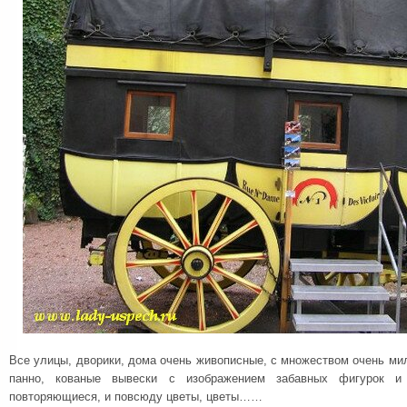
Все улицы, дворики, дома очень живописные, с множеством очень мил
панно, кованые вывески с изображением забавных фигурок и 
повторяющиеся, и повсюду цветы, цветы……