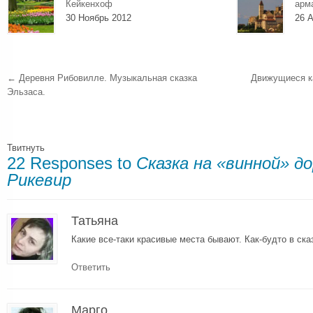
Кейкенхоф
арм
30 Ноябрь 2012
26 А
←
Деревня Рибовилле. Музыкальная сказка
Движущиеся к
Эльзаса.
Твитнуть
22 Responses to
Сказка на «винной» д
Рикевир
Татьяна
Какие все-таки красивые места бывают. Как-будто в ска
Ответить
Марго