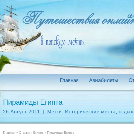
Главная
Авиабилеты
О
Пирамиды Египта
26 Август 2011
|
Метки:
Исторические места
,
отдых
Главная
»
Статьи
»
Египет
»
Пирамиды Египта