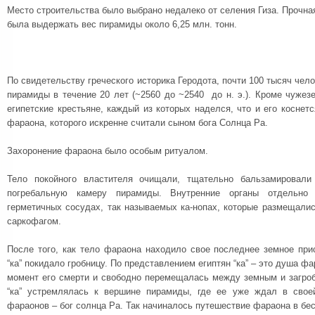
Место строительства было выбрано недалеко от селения Гиза. Прочн
была выдержать вес пирамиды около 6,25 млн. тонн.
По свидетельству греческого историка Геродота, почти 100 тысяч чел
пирамиды в течение 20 лет (~2560 до ~2540 до н. э.). Кроме чужез
египетские крестьяне, каждый из которых наделся, что и его коснет
фараона, которого искренне считали сыном бога Солнца Ра.
Захоронение фараона было особым ритуалом.
Тело покойного властителя очищали, тщательно бальзамировал
погребальную камеру пирамиды. Внутренние органы отдельно
герметичных сосудах, так называемых ка-нопах, которые размещали
саркофагом.
После того, как тело фараона находило свое последнее земное при
“ка” покидало гробницу. По представлением египтян “ка” – это душа фа
момент его смерти и свободно перемещалась между земным и загроб
“ка” устремлялась к вершине пирамиды, где ее уже ждал в свое
фараонов – бог солнца Ра. Так начиналось путешествие фараона в б