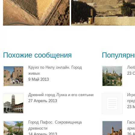
Похожие сообщения
Популярн
Круиз по Нилу онлайн. Город
Люб
живых
23 О
9 Май 2013
Древний город Лукка и его святыни
Игр
27 Апрель 2013
пре
23 
Город Пафос. Сокровищница
Гаск
древности
арм
14 Апрель 2013
26 А