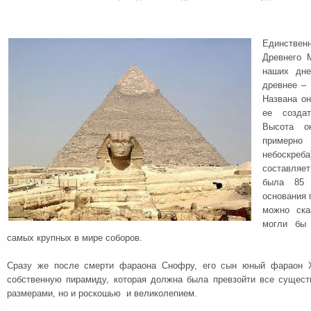
Единстве
Древнего 
наших дне
древнее –
Названа о
ее созда
Высота о
примерн
небоскреб
составляет
была 85 
основания 
можно ска
могли бы 
самых крупных в мире соборов.
Сразу же после смерти фараона Снофру, его сын юный фараон Х
собственную пирамиду, которая должна была превзойти все сущес
размерами, но и роскошью и великолепием.