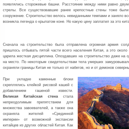
появлялись сторожевые башни. Расстояние между ними равно двум
стрелы. Все существовавшие ранее крепостные стены тоже были
сооружение. Строительство велось невиданными темпами и заняло все
возникла легенда о крылатом коне. Но какую цену заплатил за это кит
Сначала на строительство была отправлена огромная армия солд
пришлось отбывать пятой части всего населения Китая, а это около
царила жесткая дисциплина. Опоздавших на строительство даже на о
на место. По некоторым свидетельствам тела умерших замуровывали
охраняли границы Китая не только от набегов, но и от демонов северн
При укладке каменные блоки
скреплялись клейкой рисовой кашей с
добавлением гашеной извести.
Великая Китайская стена
стала
непреодолимым препятствием для
множества завоевателей, а также она
охраняла жителей «Срединной
империи» от возможной экспансии
китайцев из других областей Китая. Как