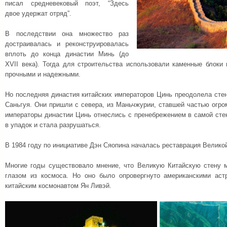
писал средневековый поэт, “Здесь
двое удержат отряд”.
В последствии она множество раз
достраивалась и реконструировалась
вплоть до конца династии Минь (до
XVII века). Тогда для строительства использовали каменные блоки
прочными и надежными.
Но последняя династия китайских императоров Цинь преодолела сте
Саньгуя. Они пришли с севера, из Маньчжурии, ставшей частью огр
императоры династии Цинь отнеслись с пренебрежением в самой сте
в упадок и стала разрушаться.
В 1984 году по инициативе Дэн Сяопина началась реставрация Велико
Многие годы существовало мнение, что Великую Китайскую стену 
глазом из космоса. Но оно было опровергнуто американскими аст
китайским космонавтом Ян Ливэй.