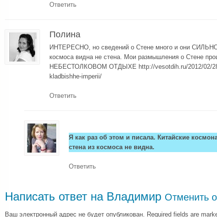
Ответить
Полина
ИНТЕРЕСНО, но сведений о Стене много и они СИЛЬНО 
космоса видна не стена. Мои размышления о Стене про
НЕБЕСТОЛКОВОМ ОТДЫХЕ http://vesotdih.ru/2012/02/28/
kladbishhe-imperii/
Ответить
Я как раз об этом и писала. Китайские космо
стена из космоса не видна.
Ответить
Написать ответ на
Владимир
Отменить о
Ваш электронный адрес не будет опубликован. Required fields are mar