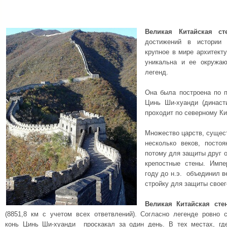
Великая Китайская ст
достижений в истории 
крупное в мире архитект
уникальна и ее окружаю
легенд.
Она была построена по п
Цинь Ши-хуанди (династи
проходит по северному Ки
Множество царств, сущес
несколько веков, посто
потому для защиты друг 
крепостные стены. Имп
году до н.э. объединил в
стройку для защиты своег
Великая Китайская сте
(8851,8 км с учетом всех ответвлений). Согласно легенде ровно
конь Цинь Ши-хуанди проскакал за один день. В тех местах, где