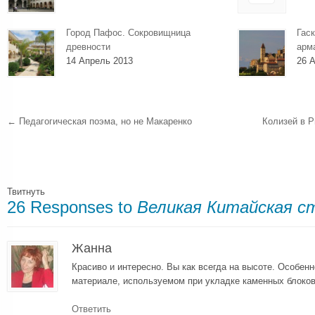
Город Пафос. Сокровищница
Гаск
древности
арм
14 Апрель 2013
26 А
←
Педагогическая поэма, но не Макаренко
Колизей в 
Твитнуть
26 Responses to
Великая Китайская с
Жанна
Красиво и интересно. Вы как всегда на высоте. Особен
материале, используемом при укладке каменных блоков
Ответить