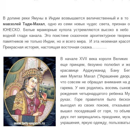
В долине реки Ямуны в Индии возвышается величественный и в то
мавзолей Тадж-Махал
, одно из семи новых чудес света, признан 
ЮНЕСКО. Белые мраморные купола устремляются высоко в небо 
водной глади канала. Это поистине сказочное архитектурное творе
памятников не только Индии, но и всего мира. И эта неземная красо
Прекрасная история, настоящая восточная сказка…………
В начале XVII века короля Великих
еще принцем, безумно полюбил и же
красавице Арджуманад Бану Бег
имя Мумтаз Махал (“Украшение дворц
что совсем не обращал внимания на д
гарема. У них родились восемь сынов
рождения четырнадцатого ребенка М
руках. Горе правителя было беск
выходил из своих покоев, отказыва
вышел поседевший от горя, то объяв
двух лет запрещались праздники, музы
украшения, яркую одежду, пользовать