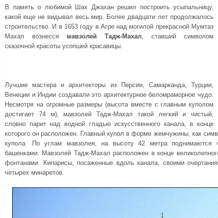
В память о любимой Шах Джахан решил построить усыпальницу,
какой еще не видывал весь мир. Более двадцати лет продолжалось
строительство. И в 1653 году в Агре над могилой прекрасной Мумтаз
Махал вознесся
мавзолей Тадж-Махал
, ставший символом
сказочной красоты усопшей красавицы.
Лучшие мастера и архитекторы из Персии, Самарканда, Турции,
Венеции и Индии создавали это архитектурное беломраморное чудо.
Несмотря на огромные размеры (высота вместе с главным куполом
достигает 74 м), мавзолей Тадж-Махал такой легкий и чистый,
словно парит над водной гладью искусственного канала, в конце
которого он расположен. Главный купол в форме жемчужины, как симв
купола. По углам мавзолея, на высоту 42 метра поднимаются ч
башенками. Мавзолей Тадж-Махал расположен в конце великолепного
фонтанами. Кипарисы, посаженные вдоль канала, своими очертани
четырех минаретов.