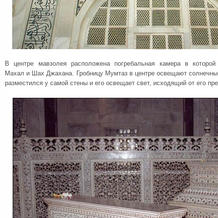
В центре мавзолея расположена погребальная камера в которой
Махал и Шах Джахана. Гробницу Мумтаз в центре освещают солнечны
разместился у самой стены и его освещает свет, исходящий от его пр