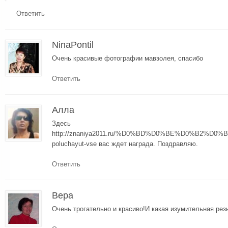
Ответить
NinaPontil
Очень красивые фотографии мавзолея, спасибо
Ответить
Алла
Здесь
http://znaniya2011.ru/%D0%BD%D0%BE%D0%B2%D0%
poluchayut-vse вас ждет награда. Поздравляю.
Ответить
Вера
Очень трогательно и красиво!И какая изумительная рез