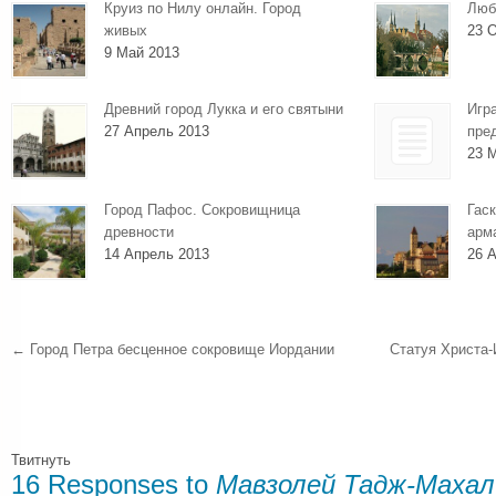
Круиз по Нилу онлайн. Город
Люб
живых
23 О
9 Май 2013
Древний город Лукка и его святыни
Игр
27 Апрель 2013
пре
23 
Город Пафос. Сокровищница
Гаск
древности
арм
14 Апрель 2013
26 А
←
Город Петра бесценное сокровище Иордании
Статуя Христа-
Твитнуть
16 Responses to
Мавзолей Тадж-Махал