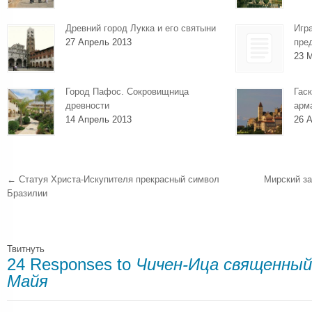
Древний город Лукка и его святыни
Игр
27 Апрель 2013
пре
23 
Город Пафос. Сокровищница
Гаск
древности
арм
14 Апрель 2013
26 А
←
Статуя Христа-Искупителя прекрасный символ
Мирский за
Бразилии
Твитнуть
24 Responses to
Чичен-Ица священный
Майя