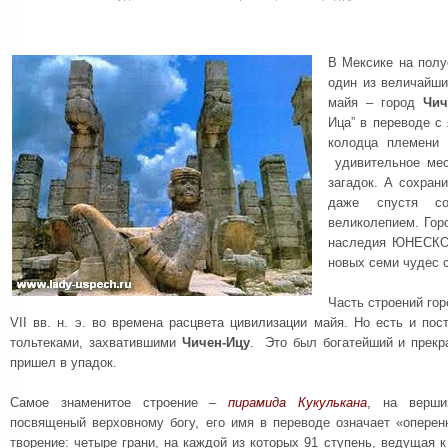
В Мексике на пол
один из величайши
майя – город
Чич
Ица” в переводе с
колодца племени 
удивительное мес
загадок. А сохран
даже спустя с
великолепием. Гор
наследия ЮНЕСКО 
новых семи чудес с
Часть строений го
VII вв. н. э. во времена расцвета цивилизации майя. Но есть и по
тольтеками, захватившими
Чичен-Ицу
. Это был богатейший и прекр
пришел в упадок.
Самое знаменитое строение –
пирамида Кукулькана
, на верши
посвященый верховному богу, его имя в переводе означает «опере
творение: четыре грани, на каждой из которых 91 ступень, ведущая к