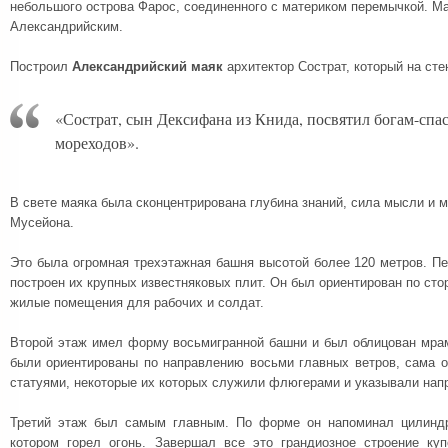
небольшого острова Фарос, соединенного с материком перемычкой. Ма
Александрийским.
Построил
Александрийский маяк
архитектор Сострат, который на ст
«Сострат, сын Дексифана из Книда, посвятил богам-спа
мореходов».
В свете маяка была сконцентрирована глубина знаний, сила мысли и 
Мусейона.
Это была огромная трехэтажная башня высотой более 120 метров. П
построен их крупных известняковых плит. Он был ориентирован по сто
жилые помещения для рабочих и солдат.
Второй этаж имел форму восьмигранной башни и был облицован мра
были ориентированы по направлению восьми главных ветров, сама 
статуями, некоторые их которых служили флюгерами и указывали нап
Третий этаж был самым главным. По форме он напоминал цилинд
котором горел огонь. Завершал все это грандиозное строение ку