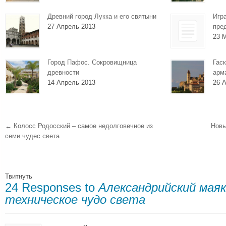
Древний город Лукка и его святыни
Игр
27 Апрель 2013
пре
23 
Город Пафос. Сокровищница
Гаск
древности
арм
14 Апрель 2013
26 А
←
Колосс Родосский – самое недолговечное из
Новы
семи чудес света
Твитнуть
24 Responses to
Александрийский мая
техническое чудо света