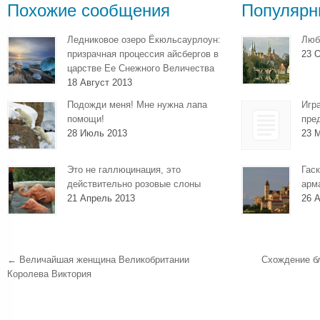
Похожие сообщения
Популярн
Ледниковое озеро Ёкюльсаурлоун:
Люб
призрачная процессия айсбергов в
23 О
царстве Ее Снежного Величества
18 Август 2013
Подожди меня! Мне нужна лапа
Игр
помощи!
пре
28 Июль 2013
23 
Это не галлюцинация, это
Гаск
действительно розовые слоны
арм
21 Апрель 2013
26 А
←
Величайшая женщина Великобритании
Схождение бл
Королева Виктория