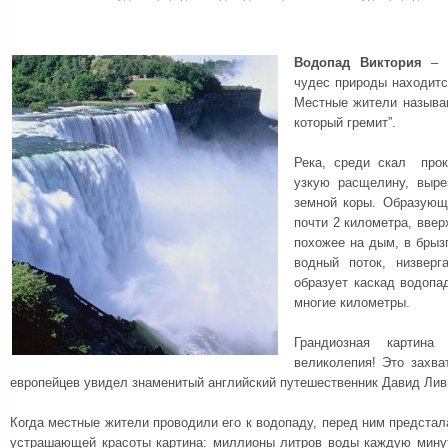
Водопад Виктория
– в
чудес природы находитс
Местные жители называю
который гремит”.
Река, среди скал прок
узкую расщелину, выр
земной коры. Образующ
почти 2 километра, ввер
похожее на дым, в брызг
водный поток, низверг
образует каскад водоп
многие километры.
Грандиозная картина
великолепия! Это захв
европейцев увидел знаменитый английский путешественник Давид Ливи
Когда местные жители проводили его к водопаду, перед ним предстал
устрашающей красоты картина: миллионы литров воды каждую мину