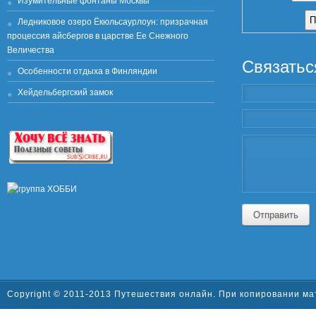
Изумительные фонтаны Москвы
Ледниковое озеро Ёкюльсаурлоун: призрачная
процессия айсбергов в царстве Ее Снежного
Величества
Связатьс
Особенности отдыха в Финляндии
Хейдельбергский замок
Отправить
Copyright © 2011-2013 Путешествия онлайн. При копировании ма