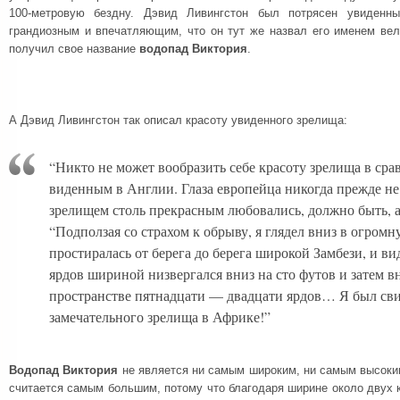
100-метровую бездну. Дэвид Ливингстон был потрясен увиденн
грандиозным и впечатляющим, что он тут же назвал его именем вел
получил свое название
водопад Виктория
.
А Дэвид Ливингстон так описал красоту увиденного зрелища:
“Никто не может вообразить себе красоту зрелища в сра
виденным в Англии. Глаза европейца никогда прежде не 
зрелищем столь прекрасным любовались, должно быть, а
“Подползая со страхом к обрыву, я глядел вниз в огром
простиралась от берега до берега широкой Замбези, и ви
ярдов шириной низвергался вниз на сто футов и затем в
пространстве пятнадцати — двадцати ярдов… Я был сви
замечательного зрелища в Африке!”
Водопад Виктория
не является ни самым широким, ни самым высоким
считается самым большим, потому что благодаря ширине около двух 