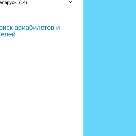
оиск авиабилетов и
телей