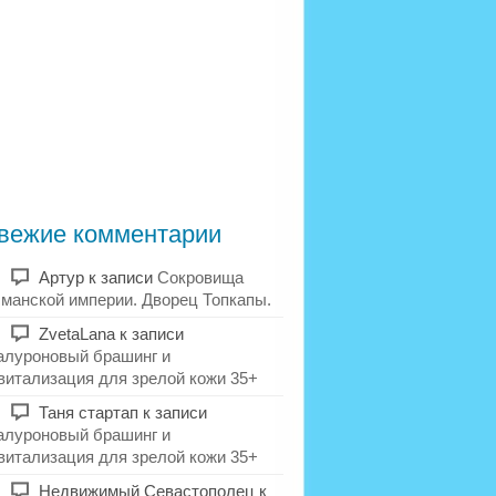
вежие комментарии
Артур
к записи
Сокровища
манской империи. Дворец Топкапы.
ZvetaLana
к записи
алуроновый брашинг и
витализация для зрелой кожи 35+
Таня стартап
к записи
алуроновый брашинг и
витализация для зрелой кожи 35+
Недвижимый Севастополец
к